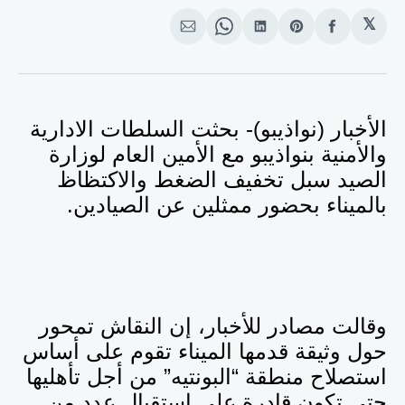
𝕏
انشر
Share
انشر
Share
انشر
على
on
على
on
على
الفيسبوك
Pinterest
لينكد
WhatsApp
الإيميل
إن
الأخبار (نواذيبو)- بحثت السلطات الادارية
والأمنية بنواذيبو مع الأمين العام لوزارة
الصيد سبل تخفيف الضغط والاكتظاظ
بالميناء بحضور ممثلين عن الصيادين.
وقالت مصادر للأخبار، إن النقاش تمحور
حول وثيقة قدمها الميناء تقوم على أساس
استصلاح منطقة “البونتيه” من أجل تأهليها
حتى تكون قادرة على استقبال عدد من