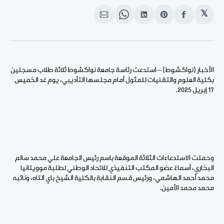
𝕏
انشر
Share
انشر
Share
انشر
على
on
على
on
على
الفيسبوك
Pinterest
لينكد
WhatsApp
الإيميل
إن
الأخبار (نواكشوط) – استدعت رئاسة جامعة نواكشوط ثلاثة طلاب مسجلين
بكلية العلوم والتقنيات للمثول أمام مجلسها التأديبي، يوم غد الخميس
17 إبريل 2025.
وحملت الاستدعاءات الثلاثة الموقعة باسم رئيس الجامعة علي محمد سالم
البخاري، أسماءَ عضو المكتب التنفيذي للاتحاد الوطني لطلبة موويتانيا
محمد أحمد الهاشمي، ورئيس قسم النقابة بالكلية الشيخ باي التاه، ونائبه
محمد محمد الأمين.