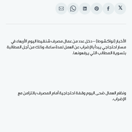
𝕏
انشر
Share
انشر
Share
انشر
على
on
على
on
على
الفيسبوك
Pinterest
لينكد
WhatsApp
الإيميل
إن
الأخبار (نواكشوط) – دخل عدد من عمال مصرف شنقيط اليوم الأربعاء في
مسار احتجاجي يبدأ بالإضراب عن العمل لمدة ساعة، وذلك من أجل المطالبة
بتسوية المطالب التي يرفعونها.
ونظم العمال ضحى اليوم وقفة احتجاجية أمام المصرف بالتزامن مع
الإضراب.