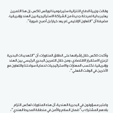
وقالت وزيرة الدفاع التنزانية ستيرغومينا لورانس تاكس، إن هذا التمرين
يعتبر بداية لمرحلة جديدة من الشراكة الاستراتيجية بين الهند وإفريقيا،
مضيفة أن “التعاون الإقليمي لم يعد خيارا بل أصبح ضرورة”.
وأكدت تاكس خلال إشرافها على انطلاق المناورات، أن “التهديدات البحرية
تزعزع الاستقرار الاقتصادي، ومن خلال التمرين البحري الرئيسي بين الهند
وإفريقيا، نكتسب المهارات والاستراتيجيات لحماية سواحلنا والتعاون مع
الآخرين في الوقت الفعلي”.
واعتبر مسؤولون في البحرية الهندية، أن هذه المناورات تعكس التزام
بلادهم المشترك ب”ضمان السلام والأمن في منطقة المحيط الهندي”،