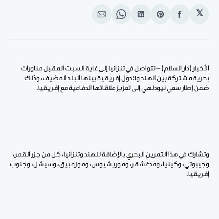
𝕏
انشر
Share
انشر
Share
انشر
على
on
على
on
على
الفيسبوك
Pinterest
لينكد
WhatsApp
الإيميل
إن
الأخبار (دار السلام) – تتواصل في تنزانيا إلى غاية السبت المقبل مناورات
بحرية مشتركة بين الهند و9 دول إفريقية بينها البلد المضيف، وذلك
ضمن إطار سعي نيودلهي إلى تعزيز علاقاتها الدفاعية مع إفريقيا.
وتشارك في هذا التمرين البحري بالإضافة للهند وتنزانيا، كل من جزر القمر،
وجيبوتي، وكينيا، ومدغشقر، وموريشيوس، وموزمبيق، وسيشل، وجنوب
إفريقيا.