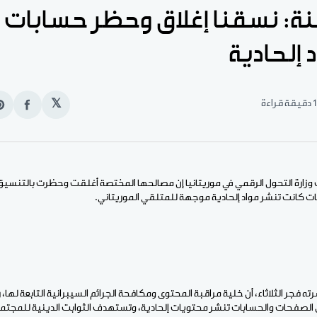
منة: نسقنا إغلاق وحظر حسابات م
إلحادية
1 دقيقة قراءة
𝕏
انشر
e
على
n
الفيس
t
ت وزارة التحول الرقمي في موريتانيا إن مصالحها المختصة أغلقت وحظرت بالتنس
ات كانت تنشر مواد إلحادية موجهة للمتلقي الموريتاني.