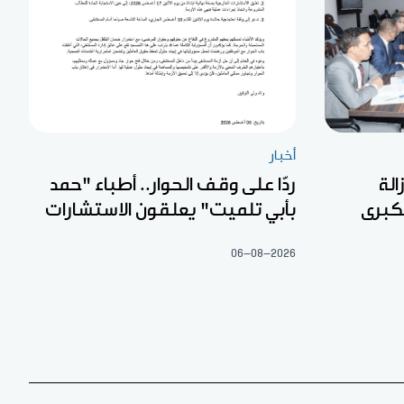
أخبار
الة
ردّا على وقف الحوار.. أطباء "حمد
لكبرى
بأبي تلميت" يعلقون الاستشارات
06-08-2026