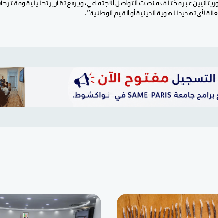
يتانيين عبر مختلف منصات التواصل الاجتماعي، ويرفع تقارير تحليلية ومقترحات 
لة لأي تهديد للهوية الدينية أو القيم الوطنية”.