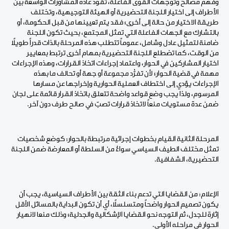
وفهم مصالح وتوجهات القوى الفاعلة، تقود عادة المشاورات الواسعة بين
الأطراف إلى اختيار اللجنة التحضيرية أو الهيئة التوجيهية، وتختلف
طريقة الاختيار من حالة إلى أخرى؛ فقد يتم تعيينها من قبل الحكومة، أو
بالتشارك مع الجهات الفاعلة التي تمثل المجتمع، بحيث تكون اللجنة
ضامنة لتمثيل عادل وشامل، عموماً تتطلب هذه المرحلة بالذات قدراً طويلاً
من الوقت، كما تضطلع اللجنة التحضيرية بمهام أخرى ترتبط بمعايير
اختيار المشاركين في الحوار، واعتماد إجراءات اتخاذ القرارات، وهذه الإجراءات
مهمة في قضية الحوار؛ لأن تفرُّد مجموعة أو جهة أو تحالف ما بهذه
الإجراءات يؤدي إلى اختطاف العملية الحوارية وإخراجها عن مسارها
المرسوم، ولذا يجب وضع قواعد واضحة تتعلق باتخاذ القرار قائمة على لجان
ضمن عدة مستويات منعاً لاتخاذ قرارات تصبّ في صالح طرف دون آخر.
المرحلة الثانية القيام بخطوات إجرائية مرتبطة بالحوار: كوضع شخصيات
تمثل مختلف الطيف السياسي سواءٌ من السلطة أو المعارضة ضمن اللجنة
التحضيرية، الشفافية.
الإعلام: من القضايا التي تدعم بناء الثقة بين الأطراف السياسية، يجب أن
يكون تصميم الحوار واضحاً ومتسلسلاً، أي أن تكون البداية بالمسائل الأقل
إثارة للجدل، ثم التوجه نحو القضايا الإشكالية والجدلية؛ وذلك منعا لانهيار
الحوار في مراحله الأولى.