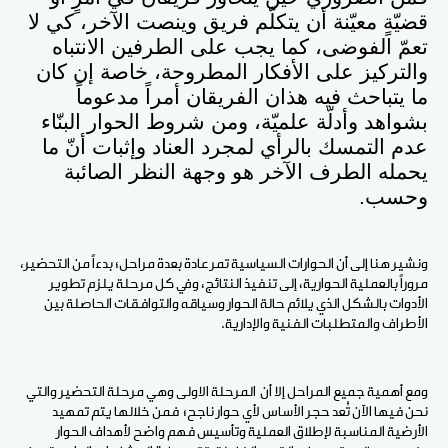
قضيّةٍ معيّنة أن يتكلّم فريق وينصت الآخر، كي لا
تعمّ الفوضى، كما يجب على الطرفين الانتباه
والتركيز على الأفكار المطروحة، خاصة إن كان
ما يتباحث فيه هذان الفريقان أمراً مدعوماً
بشواهد وأدلّة علميّة، ومن شروط الحوار البنّاء
عدم التمسك بالرأي لمجرد العناد وإثبات أنّ ما
يحمله الطرف الآخر هو وجهة النظر الصائبة
وحسب.
ونشير هنا إلى أن الحوارات السياسية تمر عادة بعدة مراحل؛ بدءاً من التحضير،
مروراً بالعملية الحوارية، إلى تنفيذ النتائج، وفي كل مرحلة يلزم تطوير
الأدوات بالشكل الذي يلائم حالة الحوار وسياقه والتوافقات الحاصلة بين
الأطراف والمتطلبات الفنية والإدارية.
ومع أهمية جميع المراحل إلا أن المرحلة الاولى وهي مرحلة التحضير والتي
نحن فيها الآن تُعد حجر الأساس لأي حوار ناجح؛ فمن خلالها يتم تمهيد
الأرضية المناسبة لإطلاق العملية وتأسيس فهم واضح لأهداف الحوار