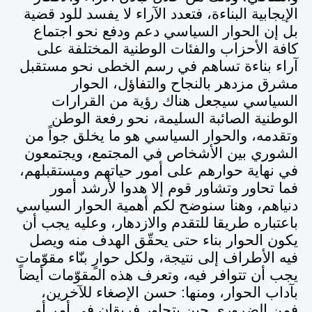
الإيجابية البناءة، فتعدد الآراء لا يفسد للود قضية
بل إن الحوار السياسي دعم ودفع نحو اجتماع
كافة الأحزاب والفئات الوطنية المختلفة على
آراء بناءة تساهم في رسم الخطى نحو مستقبل
مشرق مزدهر بالنجاح والتفاؤل، الحوار
السياسي سيجعل هناك رؤية من القرارات
الوطنية الصائبة السليمة، نحو رفعة الوطن
وتقدمه، والحوار السياسي هو ما يخلق جواً من
الشوري بين الأشخاص في المجتمع، ويجتمعون
في نهاية حوارهم على أمور حياتهم ومستقبلهم،
فما تحاور وتشاور قوم إلا هدوا لأرشد أمور
دنياهم، وهنا سنوضح لكم أهمية الحوار السياسي
باعتباره طريقا للتقدم والازدهار، وعليه يجب أن
يكون الحوار بناء حتى يحقّق الهدف منه ويصل
فيه الأطراف إلى نتيجة، ولكل حوارٍ بنّاء مقوّمات
يجب أن تتوافر فيه، وتعرف هذه المقوّمات أيضاً
بآداب الحوار، ومنها: حسن الإصغاء للآخرين،
فمن الضروري حين يتحاور فريقان في أمرٍ أو