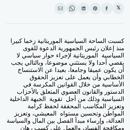
𝕏
انشر
Share
انشر
Share
انشر
على
on
على
on
على
الفيسبوك
Pinterest
لينكد
WhatsApp
الإيميل
إن
كسبت الساحة السياسية الموريتانية زخما كبيرا
منذ إعلان رئيس الجمهورية الدعوة للقوى
السياسية الموريتانية لإجراء حوار سياسي لا
يقصي أحدا ولا يستثني موضوعا، وبالتالي يجب
أن يكون عميقا وجامعا، بعيدا عن الاستنساخ
الخطابي وأن يعمل على تعزيز الحقوق
الأساسية من خلال القوانين المكرسة في
الدستور والقانون العضوي المتعلق بالأحزاب
السياسية وذلك من أجل تقوية الجبهة الداخلية
وتعزيز المكاسب المحققة لحفظ كرامة
المواطن وتحسين مستواه المعيشي، وتعزيز
العدالة، وإرساء مبدأ الفصل بين المال والسياسة
ومكافحة الفساد، والعمل على كسب رهان