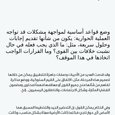
وضع قواعد أساسية لمواجهة مشكلات قد تواجه
العملية الحوارية: يكون من شأنها تقديم إجابات
وحلول سريعة، مثل: ما الذي يجب فعله في حال
نشبت خلافات بين القوى؟ وما القرارات الواجب
اتخاذها في هذا الموقف؟
وقد قدمت العديد من الأدبيات وصفات جاهزة للتطبيق يمكن من خلالها
تصميم هذه المرحلة، مثل: الاتفاق على القيم السلوكية، ووضع مذكرة
تفاهم من شأنها منح جميع القوى أو معظمها فهماً لمحتوى ومضمون
القضايا المثارة، وشكل الاجتماعات، والناطقون الرسميون.. إلخ.
وفي الختام يمكن القول: إن التحضير الجيد والتخطيط المسبق هما
الأساس لأي حوار ناجح؛ فكلما كانت الأرضية معدّة بشكل مناسب، وكانت