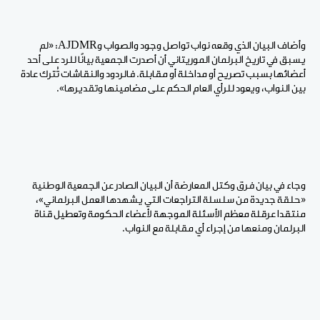
وأضاف البيان الذي وقعه نواب تواصل وجود والصواب وAJDMR: «لم
يسبق في تاريخ البرلمان الموريتاني أن أصدرت الجمعية بيانًا للرد على أحد
أعضائها بسبب تصريح أو مداخلة أو مقابلة. فالردود والنقاشات تُترك عادة
بين النواب، ويعود للرأي العام الحكم على مضامينها وتقديرها».
وجاء في بيان فرق وكتل المعارضة أن البيان الصادر عن الجمعية الوطنية
«حلقة جديدة من سلسلة التراجعات التي يشهدها العمل البرلماني»،
منتقدا عرقلة معظم الأسئلة الموجهة لأعضاء الحكومة وتعطيل قناة
البرلمان ومنعها من إجراء أي مقابلة مع النواب.