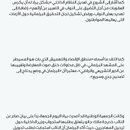
كما أشار إلى الشروع في تعديل النظام الداخلي «بشكل يراد له أن يكرس
العقوبات من أجل التضيق على النواب في التعبير عن أرائهم»، إضافة إلى
تهديد بعض النواب، ورفض تشكيل لجان التحقيق البرلمانية حول الأزمات
التى يعانيها المواطنون.
كما انتقد ما أسماه «منطق الإقصاء والتهميش الذي بات هو المسيطر
على المشهد البرلماني، في ظل محاولات خنق صوت المعارضة وتغييبها
عن الدور التشريعي والرقابي»، معتبرا أن «البرلمان في وضع يحتاج إلى
تصحيح جدي وسريع».
وكانت الجمعية الوطنية قد أصدرت بيانا اليوم الجمعة، ردا على بيان صادر عن
النائب خديجة مالك جالو يتعلق بطلبها استجواب وزير الداخلية حول
ترحيل المهاجرين، حيث أكد البرلمان أن النائب استجابت لطلب تحويل