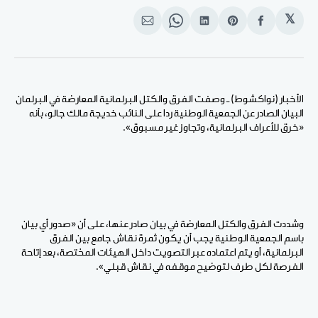
𝕏
انشر
Share
انشر
Share
انشر
على
on
على
on
على
الفيسبوك
Pinterest
لينكد
WhatsApp
الإيميل
إن
الأخبار (نواكشوط) ـ وصفت الفرق والكتل البرلمانية المعارضة في البرلمان
البيان الصادر عن الجمعية الوطنية ردا على النائب خديجة مالك جالو، بأنه
«خرق للأعراف البرلمانية، وتجاوز غير مسبوق».
وشددت الفرق والكتل المعارضة في بيان صادر عنها، على أن «صدور أي بيان
باسم الجمعية الوطنية يجب أن يكون ثمرة نقاش جامع بين الفرق
البرلمانية، أو يتم اعتماده عبر التصويت داخل الهيئات المختصة، بعد إتاحة
الفرصة لكل طرف لتوضيح موقفه في نقاش قبلي».