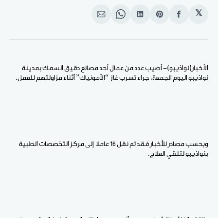
𝕏
انشر
Share
انشر
Share
انشر
على
on
على
on
على
الفيسبوك
Pinterest
لينكد
WhatsApp
الإيميل
إن
الأخبار(نواذيبو)- أصيب عدد من عمال أحد مصانع دقيق السمك بمدينة
نواذيبو اليوم الجمعة، جراء تسرب غاز “الأمونياك” أثناء مزاولتهم للعمل.
وبحسب مصادر للأخبار فقد تم نقل 16 عاملا إلى مركز التخصصات الطبية
بنواذيبو لتلقي العلاج.