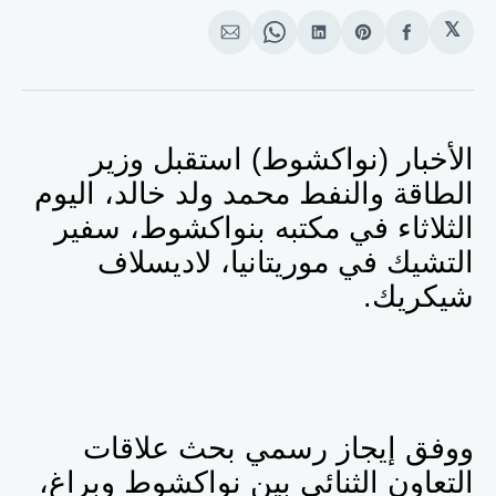
𝕏
انشر
Share
انشر
Share
انشر
على
on
على
on
على
الفيسبوك
Pinterest
لينكد
WhatsApp
الإيميل
إن
الأخبار (نواكشوط) استقبل
وزير
الطاقة والنفط محمد ولد خالد، اليوم
الثلاثاء في مكتبه بنواكشوط، سفير
التشيك في موريتانيا، لاديسلاف
شيكريك.
ووفق إيجاز رسمي بحث علاقات
التعاون الثنائي بين نواكشوط وبراغ،