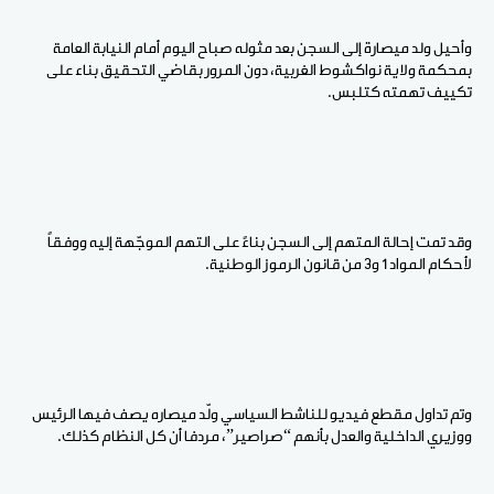
وأحيل ولد ميصارة إلى السجن بعد مثوله صباح اليوم أمام النيابة العامة
بمحكمة ولاية نواكشوط الغربية، دون المرور بقاضي التحقيق بناء على
تكييف تهمته كتلبس.
وقد تمت إحالة المتهم إلى السجن بناءً على التهم الموجّهة إليه ووفقاً
لأحكام المواد 1 و3 من قانون الرموز الوطنية.
وتم تداول مقطع فيديو للناشط السياسي ولّد ميصاره يصف فيها الرئيس
ووزيري الداخلية والعدل بأنهم “صراصير”، مردفا أن كل النظام كذلك.