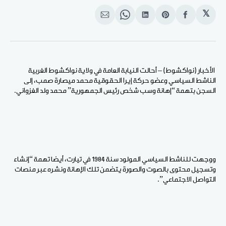
𝕏
انشر
Share
انشر
Share
انشر
على
on
على
on
على
الفيسبوك
Pinterest
لينكد
WhatsApp
الإيميل
إن
الأخبار (نواكشوط) – أحالت النيابة العامة في ولاية نواكشوط الغربية
الناشط السياسي وعضو حركة إيرا الحقوقية محمد ميصارة صمب، إلى
السجن بتهمة “إهانة وسب شخص رئيس الجمهورية” محمد ولد الغزواني.
ووجهت للناشط السياسي المولود سنة 1984 في تيارت، أيضا تهمة “إنشاء
وتسجيل محتوى بالصوت والصورة يتضمن تلك الإهانة ونشره عبر منصات
التواصل الاجتماعي”.