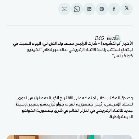
𝕏
انشر
Share
انشر
Share
انشر
على
on
على
on
على
الفيسبوك
Pinterest
لينكد
WhatsApp
الإيميل
إن
الأخبار (نواكشوط) – شارك الرئيس محمد ولد الغزواني، اليوم السبت في
اجتماع لمكتب رئاسة الاتحاد الإفريقي، عقد عبر نظام “الفيديو
كونفرانس”.
وصادق المكتب خلال اجتماعه على الاقتراح الذي قدمه الرئيس الدوري
للاتحاد الإفريقي، رئيس جمهورية آنغولا، جواو لورينسو بتعيين وسيط
جديد للاتحاد الإفريقي في النزاع القائم في شرق جمهورية الكونغو
الديمقراطية.