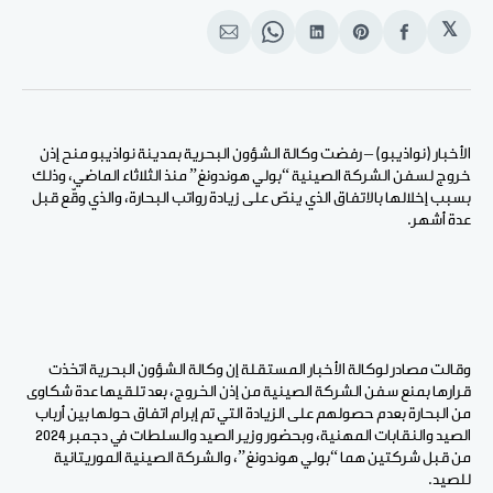
𝕏
انشر
Share
انشر
Share
انشر
على
on
على
on
على
الفيسبوك
Pinterest
لينكد
WhatsApp
الإيميل
إن
الأخبار (نواذيبو) – رفضت وكالة الشؤون البحرية بمدينة نواذيبو منح إذن
خروج لسفن الشركة الصينية “بولي هوندونغ” منذ الثلاثاء الماضي، وذلك
بسبب إخلالها بالاتفاق الذي ينصّ على زيادة رواتب البحارة، والذي وقّع قبل
عدة أشهر.
وقالت مصادر لوكالة الأخبار المستقلة إن وكالة الشؤون البحرية اتخذت
قرارها بمنع سفن الشركة الصينية من إذن الخروج، بعد تلقيها عدة شكاوى
من البحارة بعدم حصولهم على الزيادة التي تم إبرام اتفاق حولها بين أرباب
الصيد والنقابات المهنية، وبحضور وزير الصيد والسلطات في دجمبر 2024
من قبل شركتين هما “بولي هوندونغ”، والشركة الصينية الموريتانية
للصيد.