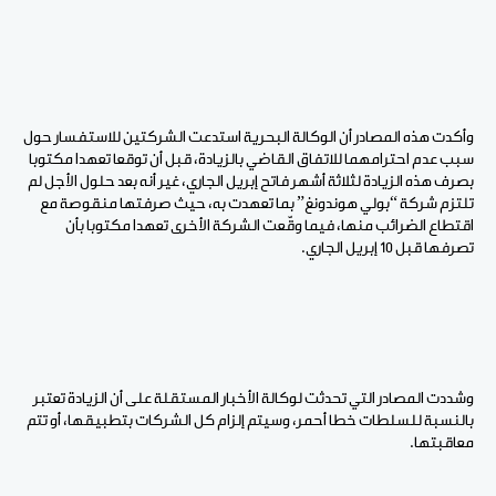
وأكدت هذه المصادر أن الوكالة البحرية استدعت الشركتين للاستفسار حول
سبب عدم احترامهما للاتفاق القاضي بالزيادة، قبل أن توقعا تعهدا مكتوبا
بصرف هذه الزيادة لثلاثة أشهر فاتح إبريل الجاري، غير أنه بعد حلول الأجل لم
تلتزم شركة “بولي هوندونغ” بما تعهدت به، حيث صرفتها منقوصة مع
اقتطاع الضرائب منها، فيما وقّعت الشركة الأخرى تعهدا مكتوبا بأن
تصرفها قبل 10 إبريل الجاري.
وشددت المصادر التي تحدثت لوكالة الأخبار المستقلة على أن الزيادة تعتبر
بالنسبة للسلطات خطا أحمر، وسيتم إلزام كل الشركات بتطبيقها، أو تتم
معاقبتها.