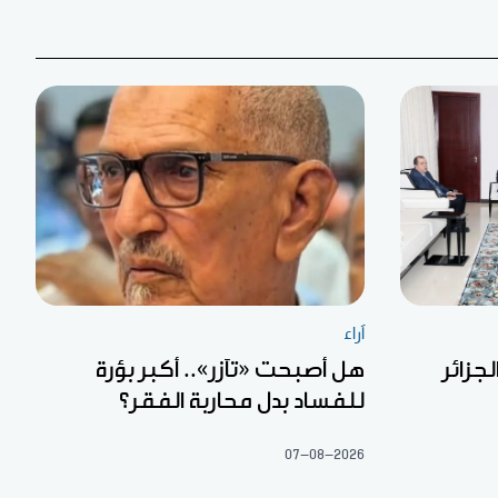
آراء
جزائر
هل أصبحت «تآزر».. أكبر بؤرة
للفساد بدل محاربة الفقر؟
07-08-2026