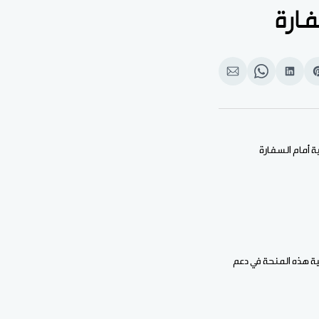
فارة
Shar
انشر
Share
انشر
o
على
on
على
بوك
Pinteres
لينكد
WhatsApp
الإيميل
إن
 أمام السفارة
ة هذه المنحة في دعم