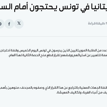
انيا في تونس يحتجون أمام الس
1 دقيقة قراءة
𝕏
انشر
e
على
n
الفيس
t
عدد من الطلبة الموريتانيين الذين يدرسون في تونس اليوم الخميس وقفة احتجاجية
صمة للتعبير عن استيائهم ورفضهم لقرار قطع منح الحصة الثانية لهذا العام.
فة الجهات المعنية بالتراجع عن هذا القرار الذي وصفوه بالمجحف، منوهين بأهمي
 من أعباء الغربة، وتكاليف المعيشة.