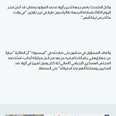
وكان المتحدث باسم جبهة تحرير أزواد محمد المولود رمضان، قد أعلن فجر
اليوم الثلاثاء إسقاط الجبهة طائرة بدون طيار في تين زاوتين “في وقت
متأخر من ليلة أمس”.
وأضاف المسؤول في منشور على صفحته في “فيسبوك” أن الطائرة “عبارة
عن جهاز إرهابي يتم التحكم فيه عن بعد من قبل مرتزقة أجانب، استخدمه
المجلس العسكري الإجرامي (المالي) بلا كلل ودون تمييز في أزواد ضد
المدنيين وممتلكاتهم منذ استيلائه” على السلطة.