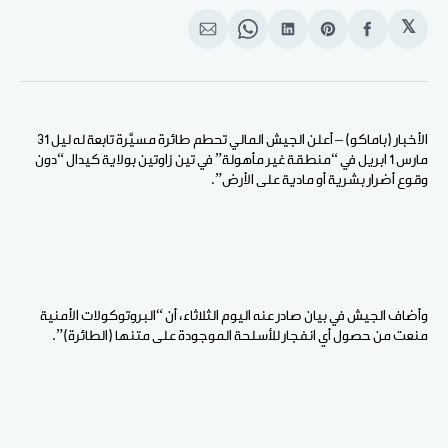
𝕏
انشر
Share
انشر
Share
انشر
على
on
على
on
على
الفيسبوك
Pinterest
لينكد
WhatsApp
الإيميل
إن
الأخبار (باماكو) – أعلن الجيش المالي تحطم طائرة مسيَّرة تابعة له ليل 31
مارس 1 ابريل في “منطقة غير مأهولة” في تين زاوتين بولاية كيدال “دون
وقوع أضرار بشرية أو مادية على الأرض”.
وأضاف الجيش في بيان صادر عنه اليوم الثلاثاء، أن “البروتوكولات الأمنية
منعت من حصول أي انفجار للأسلحة الموجودة على متنها (الطائرة)”.