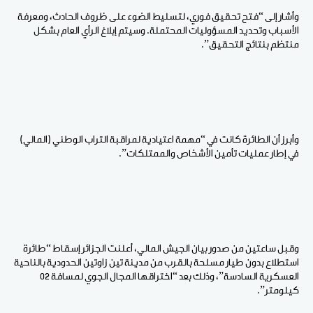
وأشار إلى “فتح تحقيق فوري، لتسليط الضوء على ظروف الحادث، ومعرفة
الأسباب وتحديد المسؤوليات المحتملة. وسيتم إبلاغ الرأي العام بشكل
منتظم بنتائج التحقيق”.
وأبرز أن الطائرة كانت في “مهمة اعتيادية لمراقبة التراب الوطني (المالي)
في إطار عمليات تأمين الأشخاص والممتلكات”.
وقبل ساعتين من صدور بيان الجيش المالي، أعلنت الجزائر إسقاط “طائرة
استطلاع بدون طيار مسلحة بالقرب من مدينة تين زاوتين الحدودية بالناحية
العسكرية السادسة”، وذلك بعد “اختراقها المجال الجوي لمسافة 02
كيلومتر”.