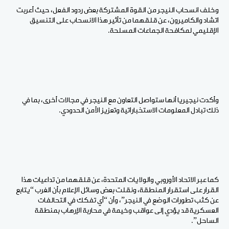
وخلف انسحاب النيجر من القوة المشتركة بعض ردود الفعل، حيث أعربت
اتشاد والكاميرون، عن قلقهما من تأثير هذا الانسحاب على التنسيق
الإقليمي لمكافحة الجماعات المسلحة.
وأكدت نيجيريا أنها ستواصل التعاون مع النيجر في مجالات أخرى، بما في
ذلك تبادل المعلومات الاستخباراتية وتعزيز الأمن الحدودي.
كما عبر الاتحاد الأوروبي والولايات المتحدة، عن قلقهما من تداعيات هذا
القرار على استقرار المنطقة، ونقلت بعض وسائل الإعلام بأن الغرب “يتابع
عن كثب تطورات الوضع في النيجر”، وأن “أي تفكك في التحالفات
العسكرية قد يؤدي إلى عواقب وخيمة في محاربة الإرهاب بمنطقة
الساحل”.