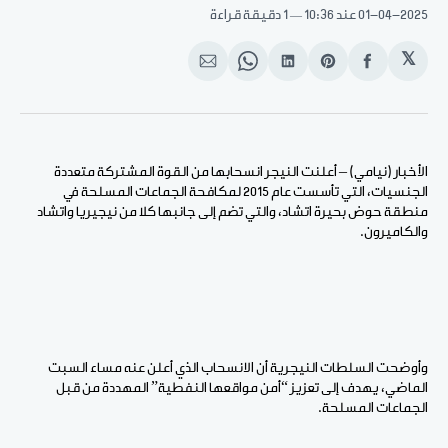
01-04-2025
عند 10:36
1 دقيقة قراءة
𝕏
انشر
Share
انشر
Share
انشر
على
on
على
on
على
الفيسبوك
Pinterest
لينكد
WhatsApp
الإيميل
إن
الأخبار (نيامي) – أعلنت النيجر انسحابها من القوة المشتركة متعددة
الجنسيات، التي تأسست عام 2015 لمكافحة الجماعات المسلحة في
منطقة حوض بحيرة اتشاد، والتي تضم إلى جانبها كلا من نيجيريا واتشاد
والكاميرون.
وأوضحت السلطات النيجرية أن الانسحاب الذي أعلن عنه مساء السبت
الماضي، يهدف إلى تعزيز “أمن مواقعها النفطية” المهددة من قبل
الجماعات المسلحة.