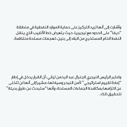
وأشارت إلى أنها تريد التركيز على حماية الموارد النفطية في منطقة
“ديفا” على الحدود مع نيجيريا، حيث يتعرض خط الأنابيب الذي ينقل
النفط الخام المستخرج من البلاد إلى بنين، لهجمات مسلحة منتظمة.
واعتبر الرئيس النيجري الجنرال عبد الرحمن تياني، أن القرار يدخل في إطار
“إعادة تقييم استراتيجي” لأمن النيحر وسيادتها، مشيرا إلى أنها لن تتخلى
عن التزامها بمكافحة الجماعات المسلحة، وأنها “ستبحث عن طرق بديلة”
لتحقيق ذلك.