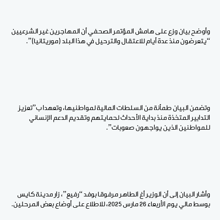
وأوضح بيان وزع على هامش المؤتمر الصحفي أن المهاجرين غير الشرعيين
“يتعرضون منذ عدة أيام للاعتقال والترحيل في هذا البلد (موريتانيا)”.
وتضمن البيان طمأنة من السلطات المالية لمواطنيها، وتعهدا ب”تعزيز
التدابير المتخذة منذ بداية الأحداث لحمايتهم وتقديم الدعم الإنساني
للمواطنين الذين يواجهون صعوبات”.
وأشار البيان إلى أن الوزير أغ الطاهر مرفوقا بوفد “رفيع”، زار مدينة كايس
بوسط مالي يوم الأربعاء 26 مارس 2025، للاطلاع على أوضاع بعض المرحلين.