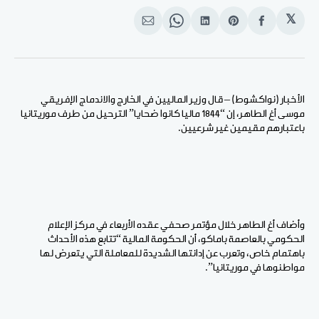
𝕏
انشر
Share
انشر
Share
انشر
على
on
على
on
على
الفيسبوك
Pinterest
لينكد
WhatsApp
الإيميل
إن
الأخبار (نواكشوط) – قال وزير الماليين في الخارج والاندماج الإفريقي
موسى أغ الطاهر، إن “1844 ماليا كانوا ضحايا” الترحيل من طرف موريتانيا
باعتبارهم مقيمين غير شرعيين.
وأضاف أغ الطاهر خلال مؤتمر صحفي عقده الأربعاء في مركز الإعلام
الحكومي بالعاصمة باماكو، أن الحكومة المالية “تتابع هذه الأحداث
باهتمام خاص، وتعرب عن إدانتها الشديدة للمعاملة التي يتعرض لها
مواطنوها في موريتانيا”.