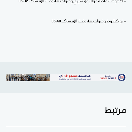
– أكجوجت عاصمة ولاية إنشيري وضواحيها، وقت الإمساكـ: 05:32
– نواكشوط وضواحيها: وقت الإمساكــ 05:40
مرتبط