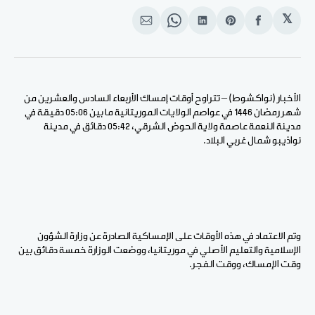
𝕏
انشر
Share
انشر
Share
انشر
على
on
على
on
على
الفيسبوك
Pinterest
لينكد
WhatsApp
الإيميل
إن
الأخبار (نواكشوط) – تتراوح أوقات إمساك الأربعاء السادس والعشرين من
شهر رمضان 1446 في عواصم الولايات الموريتانية ما بين 05:06 دقيقة في
مدينة النعمة عاصمة ولاية الحوض الشرقي، 05:42 دقائق في مدينة
نواذيبو شمال غربي البلاد
.
وتم الاعتماد في هذه الأوقات على الإمساكية الصادرة عن وزارة الشؤون
الإسلامية والتعليم الأصلي في موريتانيا، ووضعت الوزارة خمسة دقائق بين
وقت الإمساك، ووقت الفجر
.