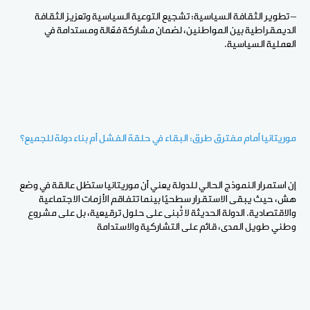
– تطوير الثقافة السياسية: تشجيع التوعية السياسية وتعزيز الثقافة
الديمقراطية بين المواطنين، لضمان مشاركة فعّالة ومستدامة في
العملية السياسية.
موريتانيا أمام مفترق طرق: البقاء في حلقة الفشل أم بناء دولة للجميع؟
إن استمرار النموذج الحالي للدولة يعني أن موريتانيا ستظل عالقة في وضع
هش، حيث يبقى الاستقرار سطحيًا بينما تتفاقم الأزمات الاجتماعية
والاقتصادية. الدولة الحديثة لا تُبنى على حلول ترقيعية، بل على مشروع
وطني طويل المدى، قائم على التشاركية والاستدامة