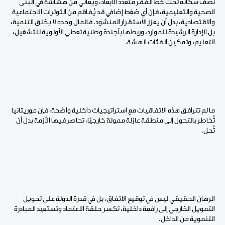
نصف سكانه تحت خط الفقر متعدد الأبعاد، ويعاني من هشاشة في البنى
الصحية والتعليمية، فإن أي ضغط إضافي قد يُفاقم من التوترات الاجتماعية
والاقتصادية، بدل أن يعزز الاستقرار المنشود. فالمال وحده لا يخلق التنمية،
بل الإدارة الرشيدة للموارد، وربطها بأجندة وطنية تعطي الأولوية للتشغيل،
التعليم، وتمكين الفئات الهشة.
ما لم تترافق هذه الاتفاقيات مع استراتيجيات داخلية واضحة، فإن موريتانيا
تُخاطر بالتحول إلى منطقة عازلة ممولة خارجيًا، تحاصر فيها الأزمة بدل أن
تُحل.
الرهان الحقيقي ليس في توقيع الاتفاق، بل في قدرة الدولة على تحويل
التمويل الخارجي إلى رافعة داخلية، تكسر حلقة الاعتماد وتستعيد المبادرة
التنموية من الداخل.