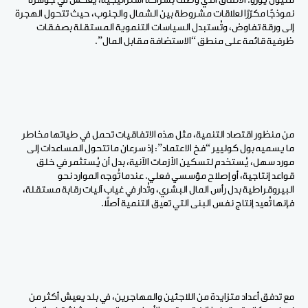
مليون يورو. الاتفاق الذي وُصف بشراكة استراتيجية، يعكس في جوهره
نموذجًا مكرّرًا لعلاقات مشروطة بين الشمال والجنوب، حيث تتحول الهجرة
إلى ورقة تفاوض، وتُستبدل السياسات التنموية المستقلة بصفقات
ظرفية قائمة على منطق “الاستضافة مقابل المال”.
من منظور اقتصاد التنمية، مثل هذه الاتفاقيات تحمل في طياتها مخاطر
ما يسميه بول كوليير “فخ الاعتماد”: إذ سرعان ما تتحول المساعدات إلى
مورد سهل، يُستخدم لتسكين الأزمات الآنية، بدل أن يُستثمر في خلق
قواعد إنتاجية، أو إصلاح مؤسسي فعلي. عندما تُوجه الموارد نحو
البيروقراطية بدل رأس المال البشري، وتُدار في غياب آليات رقابة مستقلة،
فإنها تُعيد إنتاج نفس البنى التي تعيق التنمية أصلاً.
مع تدفق أعداد متزايدة من اللاجئين والمهاجرين، في بلد يعيش أكثر من