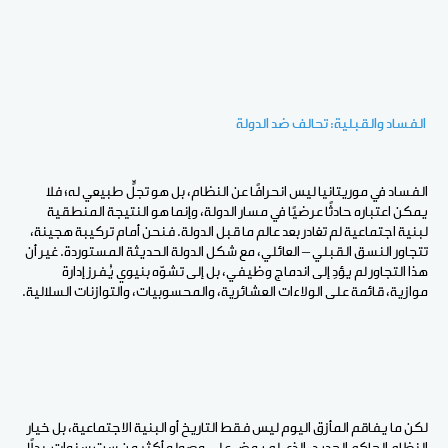
الفساد والقبلية: تحالف ضد الدولة
الفساد في موريتانيا ليس انحرافًا عن النظام، بل هو تجلٍّ طبيعي له؛ فلا
يمكن اعتباره حادثًا عرضيًا في مسار الدولة، وإنما هو النتيجة المنطقية
لبنية اجتماعية لم تغادر بعد عالم ما قبل الدولة. فنحن أمام تركيبة هجينة،
تتجاور النسق القبلي – العائلي، مع شكل الدولة الحديثة المستوردة. غير أن
هذا التجاور لم يؤدِ إلى اندماج وظيفي، بل إلى تشوّه بنيوي يُفرز إدارة
موازية، قائمة على الولاءات العشائرية، والمحسوبيات، والتوازنات السلالية.
لكن ما يفاقم المأزق اليوم ليس فقط التاريخ أو البنية الاجتماعية، بل خيار