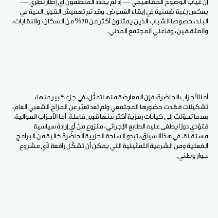
إن غياب الوضوح المفاهيمي — إذ لم يحدد المنظمون أي إطار نظري —
يعكس رغبة ضمنية في إبقاء الغموض. وقد تم تهميش القوى الحية في
البلد، خصوصا الشباب الذين يمثلون أكثر من 70% من السكان، والنقابات،
والمثقفين، وفاعلي المجتمع المدني.
أما الأحزاب الحاضرة، فإن المعارضة منها تمثّل، في جزء كبير منها،
تشكيلات فقدت حضورها المجتمعي ولم تعد تعبّر عن المزاج الشعبي العام،
بعدما تحوّلت إلى كيانات رمزية أكثر منها قوى فاعلة. أما الأحزاب الموالية،
فتؤدي دورًا يطغى عليه الطابع الإجرائي، منزوع من أي إرادة سياسية
مستقلة. في هذا السياق، تبدو الساحة الحزبية الحاضرة خالية من البرامج
الفعلية ومن الشرعية التمثيلية التي يمكن أن تشكّل رافعة لأي مشروع
حوار وطني.