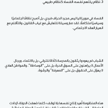
3. نظام يلتهم نفسه: الفساد كنظام طبيعي
الفساد في موريتانيا ليس مجرد انحراف فردي، بل أصبح نظامًا اجتماعيًا
وسياسيًا متكاملًا. لقد صار وسيلة للتعايش مع غياب القانون، والتأقلم مع
انهيار العقد الاجتماعي.
الشباب لم يعودوا يثقون بالمدرسة كأداة للترقي، بل بالانتماء. ورجال
الأعمال لا يراهنون على السوق الحرة، بل على “الوساطة”. والمواطن العادي
لا يعوّل على الحقوق، بل على “المعرفة” والرشوة.
هذه المنظومة تُعيد إنتاج نفسها بلا توقف: كلما ضعفت الدولة، ازدادت