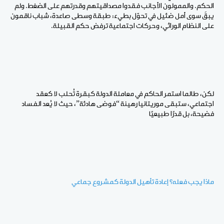
الحكم. والممولون الأجانب فقدوا مصداقيتهم وقدرتهم على الضغط. ولم
يبقَ سوى أمل ضئيل في تحوّل بطيء: طبقة وسطى صاعدة، شباب ناقمون
على النظام الوراثي، وحركات اجتماعية ترفض حكم القبيلة.
لكن، طالما استمر الحاكم في معاملة الدولة كبقرة تُحلب لا كعقد
اجتماعي، ستبقى موريتانيا رهينة “فوضى هادئة”، حيث لا يُعد الفساد
فضيحة، بل قدرًا طبيعيًا
ماذا يجب فعله؟ إعادة تأهيل الدولة كمشروع جماعي