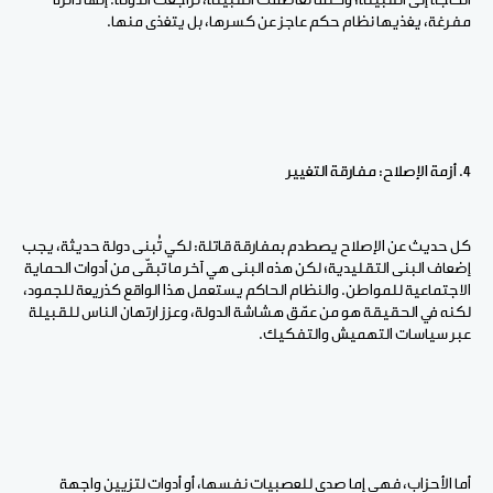
الحاجة إلى القبيلة؛ وكلما تعاظمت القبيلة، تراجعت الدولة. إنها دائرة
مفرغة، يغذيها نظام حكم عاجز عن كسرها، بل يتغذى منها.
4. أزمة الإصلاح: مفارقة التغيير
كل حديث عن الإصلاح يصطدم بمفارقة قاتلة: لكي تُبنى دولة حديثة، يجب
إضعاف البنى التقليدية؛ لكن هذه البنى هي آخر ما تبقّى من أدوات الحماية
الاجتماعية للمواطن. والنظام الحاكم يستعمل هذا الواقع كذريعة للجمود،
لكنه في الحقيقة هو من عمّق هشاشة الدولة، وعزز ارتهان الناس للقبيلة
عبر سياسات التهميش والتفكيك.
أما الأحزاب، فهي إما صدى للعصبيات نفسها، أو أدوات لتزيين واجهة