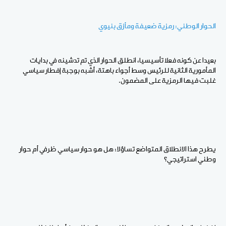
الحوار الوطني: رمزية ضعيفة ومأزق بنيوي
بعيدا عن كونه فعلا تأسيسيا، انطلق الحوار الذي تم تدشينه في بدايات
المأمورية الثانية للرئيس وسط أجواء باهتة، أشبه بوجبة إفطار سياسي
غلبت فيها الرمزية على المضمون.
يطرح هذا الانطلاق المتواضع تساؤلا: هل هو حوار سياسي ظرفي أم حوار
وطني استراتيجي؟