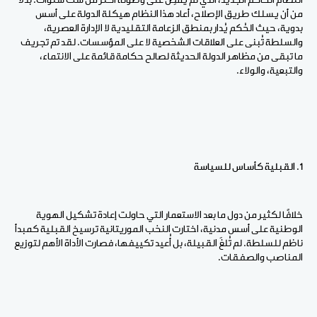
النظام الحاكم الجديد، الذي لم يمضِ على وصوله أكثر من ست سنوات. بدلًا
من أن يسلك طريق الإصلاح، أعاد هذا النظام هيكلة الدولة على أسس
بدوية، حيث الحُكم يُدار بمنطق الزعامة التقليدية لا الإدارة العصرية،
والسلطة تُبنى على العلاقات الشخصية لا على المؤسسات. لقد تم تجريف
ما تبقى من مظاهر الدولة الحديثة لصالح حكامة قائمة على الانتماء،
والتبعية، والولاء.
1. القبلية كأساس للسياسة
خلافًا لكثير من دول ما بعد الاستعمار التي حاولت إعادة تشكيل الهوية
الوطنية على أسس مدنية، اختارت النخب الموريتانية ترسيخ القبلية كمبدأ
ناظم للسلطة. لم تُلغَ القبيلة، بل أُعيد تكييفها، فصارت الأداة الأهم لتوزيع
المناصب والصفقات.