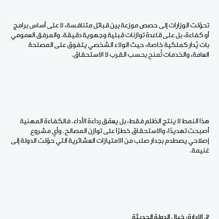
تحوّلت الوزارات إلى حصص موزعة بين قبائل متنافسة، لا على أساس برامج
أو كفاءة، بل على قاعدة توازنات قبلية وجهوية دقيقة. والمرفق العمومي
بات يُدار كملكية خاصة، حيث الولاء الشخصي يتفوق على المصلحة
العامة، والخدمات تُمنح بحسب القرب لا الاستحقاق.
هذا النمط لا ينتج الظلم فقط، بل يعمّق رداءة الأداء. فالكفاءة المهنية
أصبحت تهديدًا، والاستحقاق خطرًا على توازن المصالح. وأي مشروع
إصلاحي يصطدم بجدار صلب من الامتيازات العشائرية التي حوّلت الدولة إلى
غنيمة.
2. الإدارة: خيال الدولة الحديثة