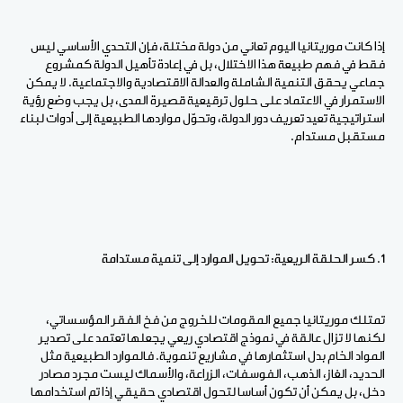
إذا كانت موريتانيا اليوم تعاني من دولة مختلة، فإن التحدي الأساسي ليس
فقط في فهم طبيعة هذا الاختلال، بل في إعادة تأهيل الدولة كمشروع
جماعي يحقق التنمية الشاملة والعدالة الاقتصادية والاجتماعية. لا يمكن
الاستمرار في الاعتماد على حلول ترقيعية قصيرة المدى، بل يجب وضع رؤية
استراتيجية تعيد تعريف دور الدولة، وتحوّل مواردها الطبيعية إلى أدوات لبناء
مستقبل مستدام.
1. كسر الحلقة الريعية: تحويل الموارد إلى تنمية مستدامة
تمتلك موريتانيا جميع المقومات للخروج من فخ الفقر المؤسساتي،
لكنها لا تزال عالقة في نموذج اقتصادي ريعي يجعلها تعتمد على تصدير
المواد الخام بدل استثمارها في مشاريع تنموية. فالموارد الطبيعية مثل
الحديد، الغاز، الذهب، الفوسفات، الزراعة، والأسماك ليست مجرد مصادر
دخل، بل يمكن أن تكون أساسا لتحول اقتصادي حقيقي إذا تم استخدامها