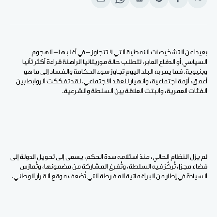
انشر
Share
انشر
Share
انشر
على
on
على
on
على
الفيسبوك
Pinterest
لينكد
WhatsApp
الإيميل
إن
بعيدا عن التشخيصات النمطية التي لا تتجاوز – في أغلبها – الهجوم
السياسي أو الدفاع العابر، تتطلب حالة موريتانيا الراهنة قراءة أكثر تأنيا
وبنيوية. فما يمر به البلد اليوم تجاوز سوء الحكامة والفساد إلى ما هو
أعمق: أزمة اجتماعية، وانهيار للعقد الاجتماعي. لقد تفككت الروابط بين
الفئات العمرية، وانبتت العلاقة بين السلطة والشرعية.
لم يزل النظام الحالي، منذ استلامه سدة الحكم، يسعى إلى تحويل الدولة إلى
فضاء مجزإ، تُركَّز فيه السلطة، وتُفرغ المشاركة من مضمونها، وتُمارَس
السيادة في إطار من البراغماتية المفرطة التي تُضعف موقع القرار الوطني.