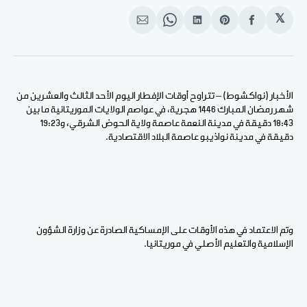
𝕏
انشر
Share
انشر
Share
انشر
على
on
على
on
على
الفيسبوك
Pinterest
لينكد
WhatsApp
الإيميل
إن
الأخبار (نواكشوط) – تتراوح أوقات الإفطار اليوم الأحد الثالث والعشرين من
شهر رمضان المبارك 1446 هجرية، في عواصم الولايات الموريتانية ما بين
18:43 دقيقة في مدينة النعمة عاصمة ولاية الحوض الشرقي، و19:23
دقيقة في مدينة نواذيبو عاصمة البلاد الاقتصادية
.
وتم الاعتماد في هذه الأوقات على الإمساكية الصادرة عن وزارة الشؤون
الإسلامية والتعليم الأصلي في موريتانيا
.