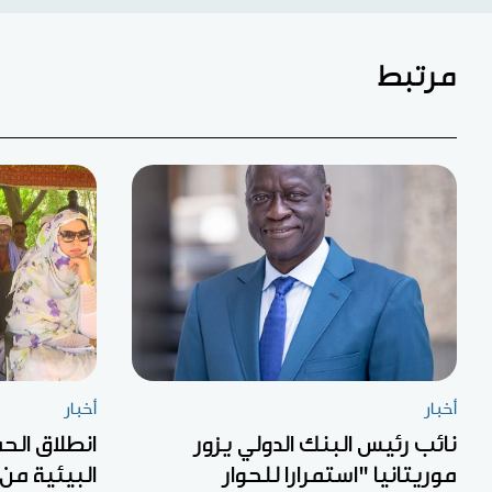
مرتبط
أخبار
أخبار
نائب رئيس البنك الدولي يزور
انطلاق الح
موريتانيا "استمرارا للحوار
البيئية من