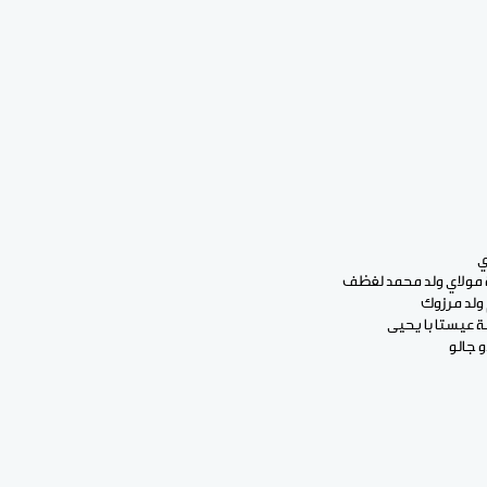
ي
سة مولاي ولد محمد لغظف
 ولد مرزوك
سة عيستا با يحيى
 جالو