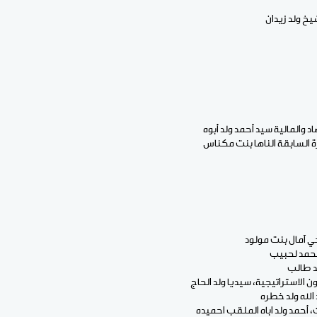
شيخ ولد زيدان
د والمالية سيد أحمد ولد أبوه
رة السابقة الناها بنت مكناس
ي آمال بنت مولود
محمد لحبيب
د طالب
الاستراتيجية، سيديا ولد الحاج
الله ولد خطره
، أحمد ولد اباه الملقب احميده