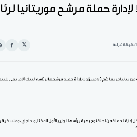
ا لإدارة حملة مرشح موريتانيا لرئ
1 دقيقة قراءة
𝕏
انشر
e
على
n
الفيس
t
مرشحها لرئاسة البنك الإفريقي للتنمية سيدي ولد التاه.
 إدارة الحملة من لجنة توجيهية يرأسها الوزير الأول المختار ولد اجاي، ومنسقية ي
.