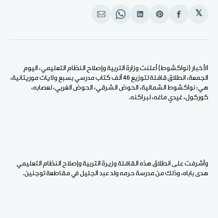
𝕏
انشر
Share
انشر
Share
انشر
على
on
على
on
على
الفيسبوك
Pinterest
لينكد
WhatsApp
الإيميل
إن
الأخبار (نواكشوط) أعلنت وزارة التربية وإصلاح النظام التعليمي، اليوم
الجمعة، انطلاق قافلة لتوزيع 46 ألف كتاب مدرسي بسبع ولايات موريتانية،
هي: نواكشوط الشمالية، الحوض الشرقي، الحوض الغربي، لعصابه،
كوركول، غيدي ماغه، لبراكنه.
وأشرفت على انطلاق هذه القافلة وزيرة التربية وإصلاح النظام التعليمي
هدى باباه، وذلك من مدرسة حرمه ولد عبد الجليل في مقاطعة توجنين.