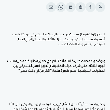
𝕏
انشر
Share
انشر
Share
انشر
على
on
على
on
على
الفيسبوك
Pinterest
لينكد
WhatsApp
الإيميل
إن
الأخبار (نواكشوط) – دعا رئيس حزب الإنصاف، الحاكم في موريتانيا سيد
أحمد ولد محمد، إلى توحيد صف أحزاب الأغلبية لضمان إنجاح الحوار
المرتقب وتحقيق تطلعات الشعب.
وأوضح ولد محمد، خلال كلمته الافتتاحية ي حفل إفطار نظمه حزبه مساء
اليوم الثلاثاء، على شرف أحزاب الأغلبية، أن تعزيز العمل التشاركي بين
المكونات السياسية أصبح ضرورة ملحة “أكثر من أي وقت مضى”
وذكر ولد محمد أن “العمل التشاركي بيننا، والتقليل من التركيز على الأنا
الفردية أو الحزبية، هو السبيل الأمثل لبناء ثقة متبادلة مع شركائنا في