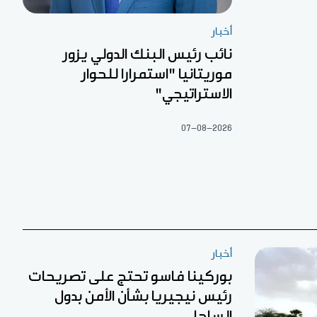
أخبار
نائب رئيس البنك الدولي يزور
موريتانيا "استمرارا للحوار
الاستراتيجي"
07-08-2026
أخبار
بوركينا فاسو تحتج على تصريحات
رئيس نيجيريا بشأن الأمن بدول
الساحل