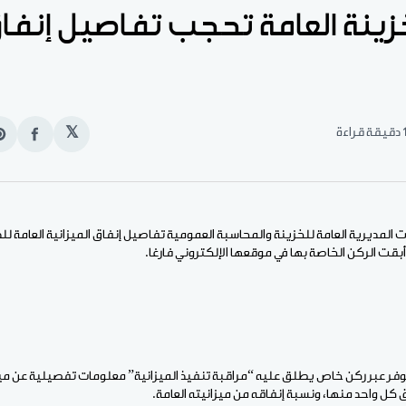
زينة العامة تحجب تفاصيل إنفاق
قيقة قراءة
𝕏
انشر
e
على
n
الفيس
t
أبقت الركن الخاصة بها في موقعها الإلكتروني فارغا.
وفر عبر ركن خاص يطلق عليه “مراقبة تنفيذ الميزانية
” معلومات تفصيلية عن ميز
كل واحد منها، ونسبة إنفاقه من ميزانيته العامة.