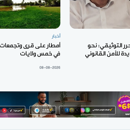
أخبار
رر التوثيقي: نحو
أمطار على قرى وتجمعات
ة للأمن القانوني
في خمس ولايات
08-08-2026