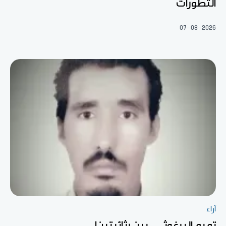
التطورات
07-08-2026
آراء
تميم البرغوثي.. بين رثائيتين!