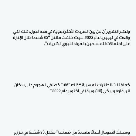
واعتبر التقرير أن من بين الضربات الأكثر دموية في هذه الدول، تلك التي
وقعت في نيجيريا عام 2023، حيث خلفت مقتل “85 شخصا خلال الإغارة
على احتفالات للمسلمين بالمولد النبوي الشريف”.
كما قتلت الطائرات المسيرة كذلك “86 شخصا في الهجوم على سكان
قرية أوفو بيكي (الأثيوبية) في أكتوبر عام 2022”.
وسجلت الصومال أحداثا متعددة من ضمنها “مقتل 23 شخصا في مزارع