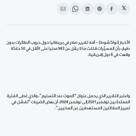
𝕏
انشر
Share
انشر
Share
انشر
على
on
على
on
على
الفيسبوك
Pinterest
لينكد
WhatsApp
الإيميل
إن
الأخبار (نواكشوط) – أفاد تقرير صادر في بريطانيا حول حروب الطائرات بدون
طيار، بأن المسيَّرات قتلت ما لا يقل عن 943 مدنيا على الأقل في 50 حادثة
وقعت في 6 دول إفريقية.
واعتبر التقرير الذي يحمل عنوان “الموت عند التسليم”، والذي غطى الفترة
الممتدة بين نوفمبر 2021 إلى نوفمبر 2024، أن بعض الضربات “تفشل في
تمييز المقاتلين المستهدفين عن المدنيين”.