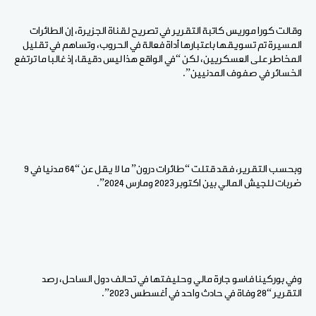
وقالت كورا موريس كاتبة التقرير في تصريح لقناة الجزيرة، إن الطائرات
المسيرة تم تسويقها باعتبارها أداة فعالة في الحروب، وتساهم في تقليل
المخاطر على العسكريين، لكن “في الواقع هذا ليس دقيقا، إذ غالبا ما ترتفع
الخسائر في صفوف المدنيين”.
وبحسب التقرير، فقد قتلت “طائرات درون” ما لا يقل عن “64 مدنيا في 9
ضربات للجيش المالي بين اكتوبر 2023 ومارس 2024”.
وفي بوركينا فاسو جارة مالي وحليفتها في تحالف دول الساحل، رصد
التقرير “28 وفاة في حادث واحد في أغسطس 2023”.