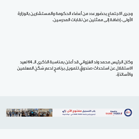
وجرى الاجتماع بحضور عدد من أعضاء الحكومة والمستشارين بالوزارة
الأولى، إضافة إلى ممثلين عن نقابات المدرسين.
وكان الرئيس محمد ولد الغزواني قد أعلن بمناسبة الذكرى الـ 64 لعيد
الاستقلال عن استحداث صندوقٍ لتمويل برنامجٍ لدعم سَكَنِ المعلمين
والأساتذةِ.