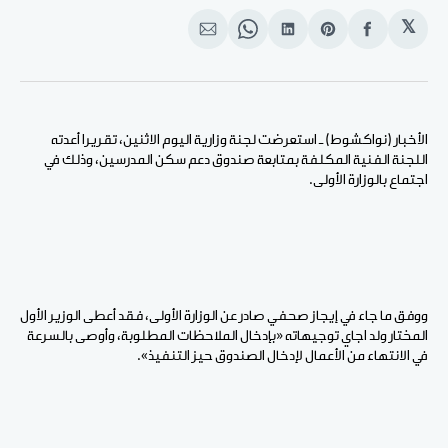
𝕏
انشر
Share
انشر
Share
انشر
على
on
على
on
على
الفيسبوك
Pinterest
لينكد
WhatsApp
الإيميل
إن
الأخبار (نواكشوط) ـ استعرضت لجنة وزارية اليوم الاثنين، تقريرا أعدته
اللجنة الفنية المكلفة بمتابعة صندوق دعم سكن المدرسين، وذلك في
اجتماع بالوزارة الأولى.
ووفق ما جاء في إيجاز صحفي صادر عن الوزارة الأولى، فقد أعطى الوزير الأول
المختار ولد اجاي توجيهاته «بإدخال الملاحظات المطلوبة، وأوصى بالسرعة
في الانتهاء من الأعمال لإدخال الصندوق حيز التنفيذ».