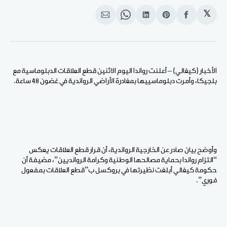
𝕏
انشر
Share
انشر
Share
انشر
على
on
على
on
على
الفيسبوك
Pinterest
لينكد
WhatsApp
الإيميل
إن
الأخبار (كيغالي) – أعلنت رواندا اليوم الاثنين قطع العلاقات الدبلوماسية مع
بلجيكا، وأمرت دبلوماسييها بمغادرة الأراضي الرواندية في غضون 48 ساعة.
وأوضح بيان صادر عن الخارجية الرواندية، أن قرار قطع العلاقات يعكس
“التزام رواندا بحماية مصالحها الوطنية وكرامة الروانديين”، مضيفة أن
حكومة كيغالي أبلغت نظيرتها في بروكسل ب”قطع العلاقات بمفعول
فوري”.