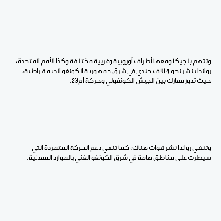
وتتهم بلجيكا ومعها أطراف أوروبية وغربية مختلفة وكذا الأمم المتحدة،
رواندا بنشر نحو 4 آلاف جندي في شرق جمهورية الكونغو الديمقراطية،
حيث تدور معارك بين الجيش الكونغولي وحركة أم23.
وتنفي رواندا نشر قوات هناك، كما تنفي دعم الحركة المتمردة التي
سيطرت على مناطق هامة في شرق الكونغو الغني بالموارد المعدنية.