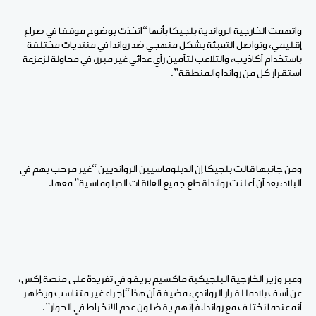
واتهمت الخارجية الرواندية بلجيكا بأنها “اتخذت بوضوح موقفا في صراع
إقليمي، وتواصل التعبئة بشكل منهجي ضد رواندا في منتديات مختلفة
باستخدام أكاذيب، والتلاعب لتأمين رأي عدائي غير مبرر، في محاولة لزعزعة
استقرار كل من رواندا والمنطقة”.
ومن جانبها قالت بلجيكا إن الدبلوماسيين الروانديين “غير مرحب بهم في
البلاد، بعد أن أعلنت رواندا قطع جميع العلاقات الدبلوماسية” معها.
وعبر وزير الخارجية البلجيكية ماكسيم بريفو في تغريدة على منصة إكس،
عن أسف بلاده للقرار الرواندي، مضيفة أن هذا “إجراء غير متناسب ويظهر
أنه عندما نختلف مع رواندا، فإنهم يفضلون عدم الانخراط في الحوار”.