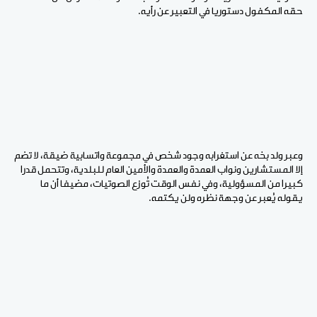
حقه المكفول دستوريا في التعبير عن رأيه.
وعبر ولد بخه عن استغرابه وجود شخص في مجموعة واتسابية ضيقة، لا تضم
إلا المستشارين ونواب العمدة والعمدة والأمين العام للبلدية، وتتحمل قدرا
كبيرا من المسؤولية، وفي نفس الوقت تُوزع الصوتيات، مضيفا أن ما
يقوله يُعبر عن وجهة نظره ولن يكتمه.