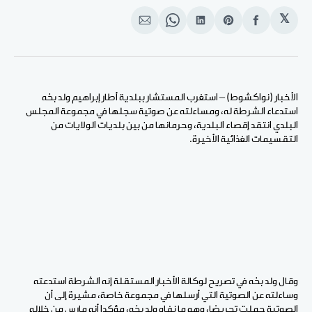
𝕏
انشر
Share
انشر
Share
انشر
على
on
على
on
على
الفيسبوك
Pinterest
لينكد
WhatsApp
الإيميل
إن
الأخبار (نواكشوط) – استغرب المستشار ببلدية أطار إبراهيم ولد بخه
استدعاء الشرطة له، ومساءلته عن صوتية سجلها في مجموعة المجلس
البلدي انتقد إقصاء البلدية، وحرمانها من بين بلديات الولايات من
التقسيمات الغذائية الأخيرة.
وقال ولد بخه في تصريح لوكالة الأخبار المستقلة إنه الشرطة استدعته
وساءلته عن الصوتية التي أرسلها في مجموعة خاصة، مشيرة إلى أن
الصوتية حملت تحريضا، وهو ما نفاه ولد بخه، مؤكدا أنه مارس من خلاله