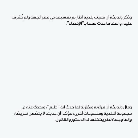
وذكر ولد بخه أن نصيب بلدية أطار تم تقسيمه في مقر الجهة ولم تُشرف
عليه، واصفا ما حدث معها بـ”الإقصاء”.
وقال ولد بخه إن قراءته ونظرته لما حدث أنه “ظلم”، وتحدث عنه في
مجموعة البلدية ومجموعات أخرى، مؤكدا أن حديثه لا يتضمن تحريضا،
وإنما وجهة نظر يكفلها له الدستور والقانون.