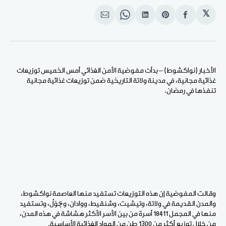
𝕏
انشر
Share
انشر
Share
انشر
على
on
على
on
على
الفيسبوك
Pinterest
لينكد
WhatsApp
الإيميل
إن
الأخبار (نواكشوط) – بدأت مفوضية الأمن الغذائي أمس الخميس توزيعات
غذائية مجانية، في مدينة ولاتة التاريخية ضمن توزيعات غذائية مجانية
تنفذها في رمضان.
وقالت المفوضية إن هذه التوزيعات تستفيد منها العاصمة نواكشوط،
والمدن القديمة في ولاتة، وتيشيت، وشنقيط، ووادان، وچَوَلْ، وتستفيد
منها في المجمل 18411 أسرة من بين الأسر الأكثر هشاشة في هذه المدن،
من خلال توزيع أكثر من 1300 طن من المواد الغذائية الأساسية.