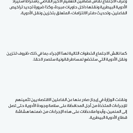
وعرف الاجتماع نقاش مضامين التعميم الأخير القاضي باشتراط استيراد
الأدوية البيطرية ونقلها داخل حاويات مبردة، وكذا ضرورة تجديد تراخيص
الفاعلين، وتحديث دفتر الالتزامات، المتعلق بتخزين ونقل الأدوية.
كما ناقش الاجتماع الخطوات التالية لهذا الإجراء، بما في ذلك ظروف تخزين
ونقل الأدوية التي ستخضع لمساطر قانونية ستصدر لاحقا
.
ونقلت الوزارة في إيجاز صادر عنها عن الفاعلين الاقتصاديين تثمينهم
للإجراءات المتخذة من أجل المحافظة على سلامة وجودة الأدوية حتى تصل
إلى المنمين، وأبدوا ملاحظات على هذه الإجراءات من ضمنها هشاشة
قطاع الأدوية البيطرية.