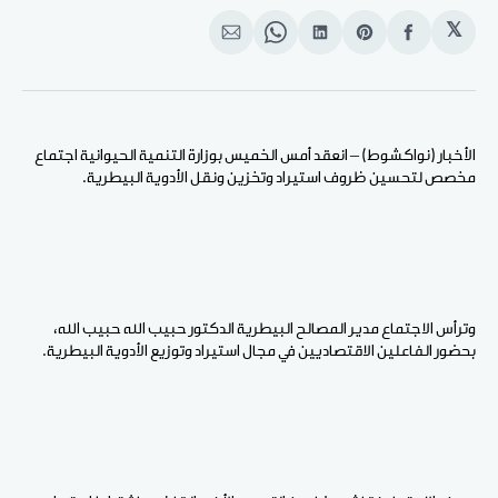
𝕏
انشر
Share
انشر
Share
انشر
على
on
على
on
على
الفيسبوك
Pinterest
لينكد
WhatsApp
الإيميل
إن
الأخبار (نواكشوط) – انعقد أمس الخميس بوزارة التنمية الحيوانية اجتماع
مخصص لتحسين ظروف استيراد وتخزين ونقل الأدوية البيطرية.
وترأس الاجتماع مدير المصالح البيطرية الدكتور حبيب الله حبيب الله،
بحضور الفاعلين الاقتصاديين في مجال استيراد وتوزيع الأدوية البيطرية
.