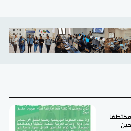
ن مختطفا
حين