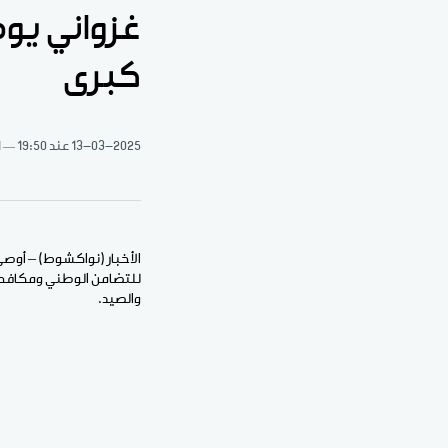
غزواني يوص
كبرى
13-03-2025
عند 19:50
1 د
الأخبار (نواكشوط) – أوصى
للتضامن الوطني ومكافحة ال
والصيد.