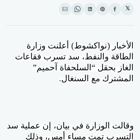
𝕏
انشر
Share
انشر
Share
انشر
على
on
على
on
على
الفيسبوك
Pinterest
لينكد
WhatsApp
الإيميل
إن
الأخبار (نواكشوط) أعلنت وزارة
الطاقة والنفط، سد تسرب فقاعات
الغاز بحقل “السلحفاة آحميم”
المشترك مع السنغال.
وقالت الوزارة في بيان، إن عملية سد
التسرب تمت مساء أمس، وذلك