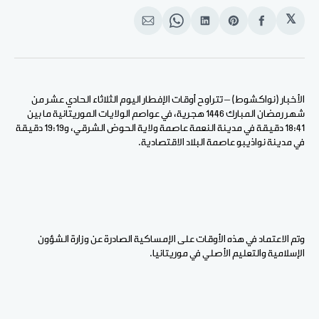
𝕏
انشر
Share
انشر
Share
انشر
على
on
على
on
على
الفيسبوك
Pinterest
لينكد
WhatsApp
الإيميل
إن
الأخبار (نواكشوط) – تتراوح أوقات الإفطار اليوم الثلاثاء الحادي عشر من
شهر رمضان المبارك 1446 هجرية، في عواصم الولايات الموريتانية ما بين
18:41 دقيقة في مدينة النعمة عاصمة ولاية الحوض الشرقي، و19:19 دقيقة
في مدينة نواذيبو عاصمة البلاد الاقتصادية.
وتم الاعتماد في هذه الأوقات على الإمساكية الصادرة عن وزارة الشؤون
الإسلامية والتعليم الأصلي في موريتانيا.