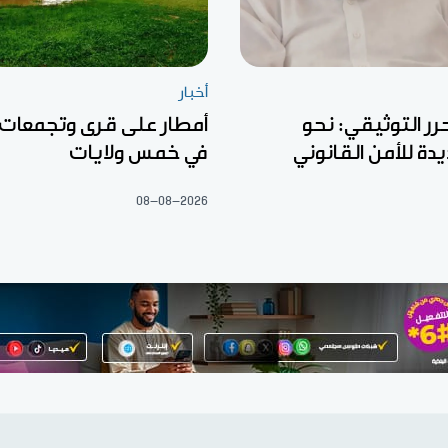
أخبار
رر التوثيقي: نحو
أمطار على قرى وتجمعات
ة للأمن القانوني
في خمس ولايات
08-08-2026