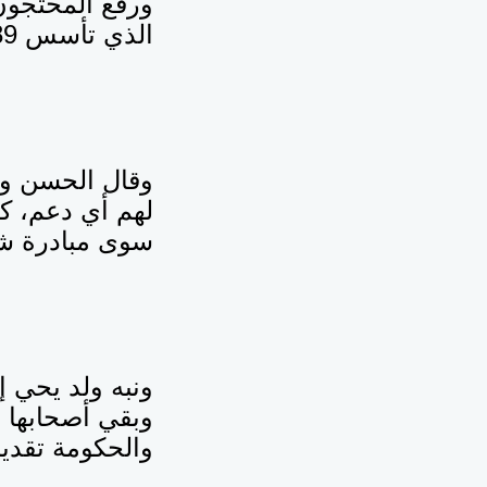
الذي تأسس 1989”.
وقال الحسن ول
لهم أي دعم، ك
سوى مبادرة شب
ونبه ولد يحي إ
وبقي أصحابها 
والحكومة تقدي