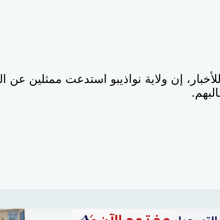
أخبار، إن ولاية نواذيبو استدعت ممثلين عن ا
بهم.