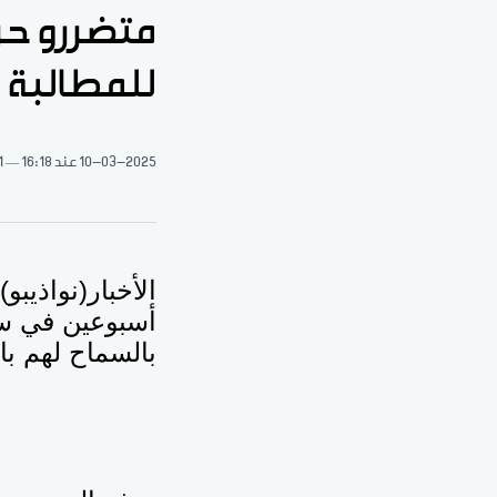
متضررو حر
للمطالبة 
10-03-2025
عند 16:18
1 دقيقة 
الأخبار(نواذيب
أسبوعين في سوق
بالسماح لهم با