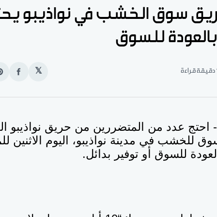
يق سوق الخشب في نواذيبو يح
بالعودة للسوق
قراءة
𝕏
انشر
e
على
n
الفيس
t
و)- احتج عدد من المتضررين من حريق نواذيبو 
 للخشب في مدينة نواذيبو، اليوم الاثنين للم
لعودة للسوق أو توفير بدائل.