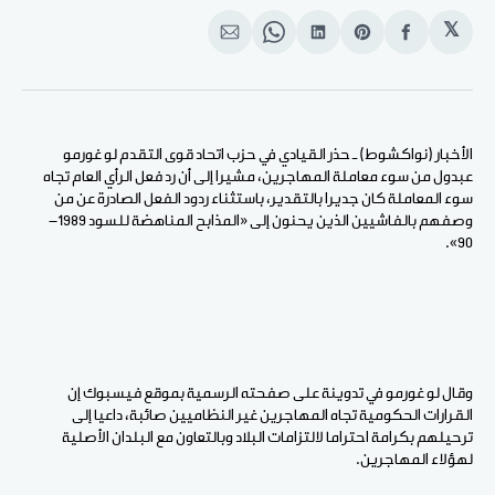
𝕏
انشر
Share
انشر
Share
انشر
على
on
على
on
على
الفيسبوك
Pinterest
لينكد
WhatsApp
الإيميل
إن
الأخبار (نواكشوط) ـ حذر القيادي في حزب اتحاد قوى التقدم لو غورمو
عبدول من سوء معاملة المهاجرين، مشيرا إلى أن رد فعل الرأي العام تجاه
سوء المعاملة كان جديرا بالتقدير، باستثناء ردود الفعل الصادرة عن من
وصفهم بالفاشيين الذين يحنون إلى «المذابح المناهضة للسود 1989-
90».
وقال لو غورمو في تدوينة على صفحته الرسمية بموقع فيسبوك إن
القرارات الحكومية تجاه المهاجرين غير النظاميين صائبة، داعيا إلى
ترحيلهم بكرامة احتراما لالتزامات البلاد وبالتعاون مع البلدان الأصلية
لهؤلاء المهاجرين.