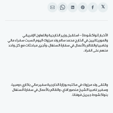
𝕏
انشر
Share
انشر
Share
انشر
على
on
على
on
على
الفيسبوك
Pinterest
لينكد
WhatsApp
الإيميل
إن
الأخبار (نواكشوط) – استقبل وزير الخارجية والتعاون الإفريقي
والموريتانيين في الخارج محمد سالم ولد مرزوك اليوم السبت سفراء مالي
وغامبيا والقائم بالأعمال في سفارة السنغال، وأجرى مباحثات مع كل واحد
منهم على انفراد.
والتقى ولد مرزوك في مكتبه بوزارة الخارجية سفير مالي باكاري دومبيا،
وسفير غامبيا الشيخ منصور افاي، والقائم بالأعمال في سفارة السنغال
بنواكشوط جبريل فوفانا.