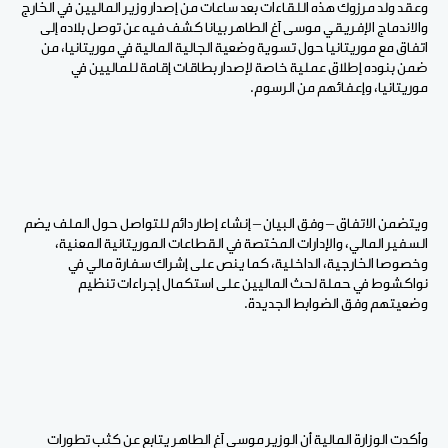
وعقد ولد مرزوك هذه اللقاءات بعد ساعات من إصدار وزير الماليين في الخارج
والاندماج الإفريقي موسى آغ الطاهر بيانا كشف فيه عن توصل بلاده إلى
اتفاق مع موريتانيا حول تسوية وضعية الجالية المالية في موريتانيا، من
ضمن بنوده إطلاق عملية خاصة لإصدار بطاقات إقامة للماليين في
موريتانيا، وإعفائهم من الرسوم.
ويتضمن الاتفاق – وفق البيان – إنشاء إطار دائم للتواصل حول الملف يضم
السفير المالي، والإدارات المختصة في القطاعات الموريتانية المعنية،
وخصوصا الخارجية، الداخلية، كما ينص على إشراك سفارة مالي في
نواكشوط في حملة لحث الماليين على استكمال إجراءات تنظيم
وضعيتهم وفق الضوابط الجديدة.
وأكدت الوزارة المالية أن الوزير موسى آغ الطاهر يتابع عن كثب تطورات