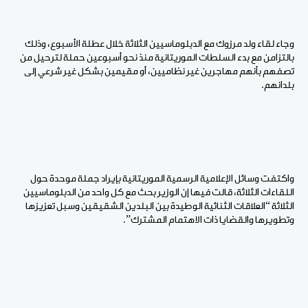
وجاء لقاء ولد مرزوك مع الدبلوماسيين الثلاثة خلال عطلة الأسبوع، وذلك
بالتزامن مع بدء السلطات الموريتانية منذ نحو أسبوعين حملة لترحيل من
تصفهم بأنهم مهاجرين غير نظاميين، أو مقيمين بشكل غير شرعي إلى
بلدانهم.
واكتفت وسائل الإعلامية الرسمية الموريتانية بإيراد جملة موحدة حول
اللقاءات الثلاثة، قالت فيها إن الوزير بحث مع كل واحد من الدبلوماسيين
الثلاثة “العلاقات الثنائية الوطيدة بين البلدين الشقيقين وسبل تعزيزها
وتطويرها والقضايا ذات الاهتمام المشترك”.