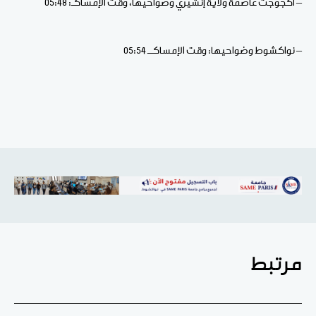
– أكجوجت عاصمة ولاية إنشيري وضواحيها، وقت الإمساكـ: 05:48
– نواكشوط وضواحيها: وقت الإمساكــ 05:54
مرتبط