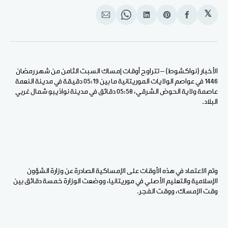
𝕏
انشر
Share
انشر
Share
انشر
على
on
على
on
على
الفيسبوك
Pinterest
لينكد
WhatsApp
الإيميل
إن
الأخبار (نواكشوط) – تتراوح أوقات إمساك السبت الثامن من شهر رمضان
1446 في عواصم الولايات الموريتانية ما بين 05:19 دقيقة في مدينة النعمة
عاصمة ولاية الحوض الشرقي، 05:58 دقائق في مدينة نواذيبو شمال غربي
البلاد.
وتم الاعتماد في هذه الأوقات على الإمساكية الصادرة عن وزارة الشؤون
الإسلامية والتعليم الأصلي في موريتانيا، ووضعت الوزارة خمسة دقائق بين
وقت الإمساك، ووقت الفجر.