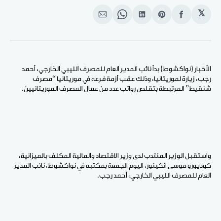
𝕏
انشر
Share
انشر
Share
انشر
على
on
على
on
على
الفيسبوك
Pinterest
لينكد
WhatsApp
الإيميل
إن
الأخبار (نواكشوط) بدأ نائب المدير العام للمصرف الليبي الخارجي، أحمد
رجب، زيارة لموريتانيا، وذلك عقب أزمة فرعه في موريتانيا “مصرف
شنقيط” المرتبطة بتقلص رواتب عدد من عمال المصرف الموريتانيين.
واستقبل الوزير المنتدب لدى وزير الاقتصاد والمالية المكلف بالميزانية،
كوديورو موسى انكينور، اليوم الجمعة بمكتبه في نواكشوط، نائب المدير
العام للمصرف الليبي الخارجي، أحمد رجب.