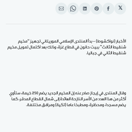
𝕏
انشر
Share
انشر
Share
انشر
على
on
على
on
على
الفيسبوك
Pinterest
لينكد
WhatsApp
الإيميل
إن
الأخبار (نواكشوط) – بدأ المنتدى الإسلامي الموريتاني تجهيز “مخيم
شنقيط الثالث” ببيت حانون في قطاع غزة، وذلك بعد اكتمال تمويل مخيم
شنقيط الثاني في جباليا.
وقال المنتدى في إيجاز صادر عنه إن المخيم الجديد يضم 250 خيمة، ستأوي
أكثر من هذا العدد من الأسر النازحة العائدة إلى شمال القطاع المدمّر، كما
يضم مسجدا، ومحظرة، ومطبخا عاما (تكية) ومرافق مختلفة.