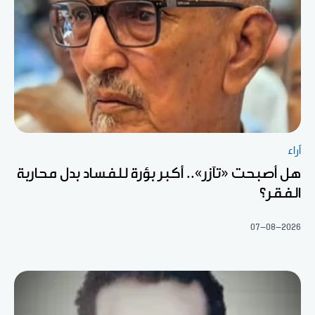
آراء
هل أصبحت «تآزر».. أكبر بؤرة للفساد بدل محاربة
الفقر؟
07-08-2026