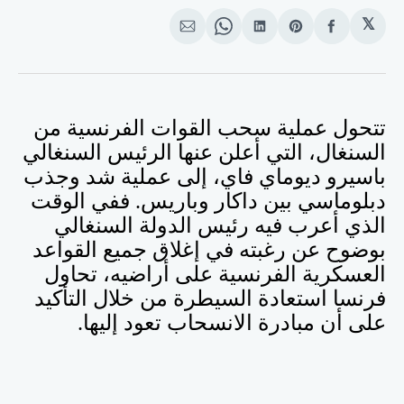
𝕏
انشر
Share
انشر
Share
انشر
على
on
على
on
على
الفيسبوك
Pinterest
لينكد
WhatsApp
الإيميل
إن
تتحول عملية سحب القوات الفرنسية من
السنغال، التي أعلن عنها الرئيس السنغالي
باسيرو ديوماي فاي، إلى عملية شد وجذب
دبلوماسي بين داكار وباريس. ففي الوقت
الذي أعرب فيه رئيس الدولة السنغالي
بوضوح عن رغبته في إغلاق جميع القواعد
العسكرية الفرنسية على أراضيه، تحاول
فرنسا استعادة السيطرة من خلال التأكيد
على أن مبادرة الانسحاب تعود إليها
.