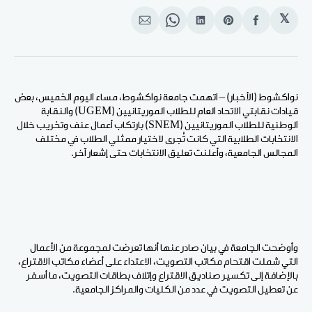
𝕏
انشر
Share
انشر
Share
انشر
على
on
على
on
على
الفيسبوك
Pinterest
لينكد
WhatsApp
الإيميل
إن
نواكشوط (الأخبار) – اتهمت جامعة نواكشوط، مساء اليوم الخميس، بعض
قيادات نقابتي الاتحاد العام للطلاب الموريتانيين (UGEM) والنقابة
الوطنية للطلاب الموريتانيين (SNEM) بارتكاب أعمال عنف وتخريب خلال
الانتخابات الطلابية التي كانت تُجرى لاختيار ممثلي الطلاب في مختلف
المجالس الجامعية، وأعلنت تعليق الانتخابات حتى إشعار آخر.
وأوضحت الجامعة في بيان صادر عنها أنها تعرضت لمجموعة من الأعمال
التي شملت اقتحام مكاتب التصويت، الاعتداء على أعضاء مكاتب الاقتراع،
بالإضافة إلى تكسير صناديق الاقتراع وإتلاف بطاقات التصويت، ما أسفر
عن تعطيل التصويت في عدد من الكليات والمراكز الجامعية.