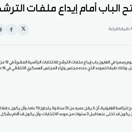
تح الباب أمام إيداع ملفات الترش
1 دقيقة قراءة
𝕏
انشر
e
على
n
الفيس
t
الأخبار (ليبرفيل
ويشترط في قبول المترشح للرئاسة الغابونية، أن لا يقل عمره عن 35
كانت لديه جنسية أخرى أن يكون قد تخلى عنها قبل 3 سنوات من موعد الانتخابات، وأن يكون