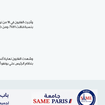
بنسبة فاقت 91%، ومن ضمن ما ينص عليه إلغاء منصب الوزير الأول، وتحديد مدة ولاية الرئيس في 7 سنوات قابلة للتجديد مرة واحدة.
بنظام الرئيس علي بونغو أ