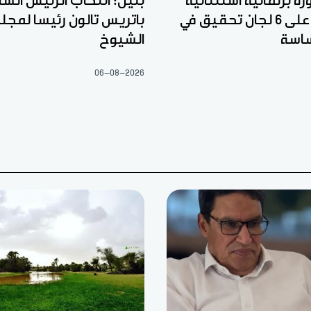
رة برلمانية استثنائية
بنين: انتخاب الرئيس السا
للمصادقة على 6 لجان تحقيق في
باتريس تالون رئيسا لمج
اسة
الشيوخ
06-08-2026