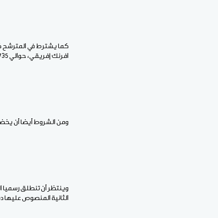
افرنك إفريقي، حوالي 45735 أورو.
ومن الشروط أيضا أن يخضع
الثانية المنصوص عليها د