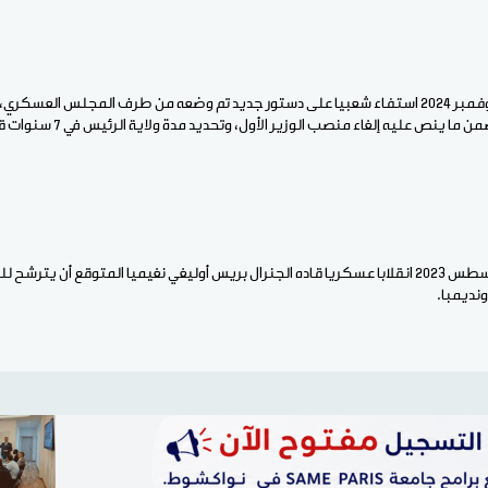
وأجرت الغابون في 16 من نوفمبر 2024 استفاء شعبيا على دستور جديد تم وضعه من طرف المجلس ال
وشهدت الغابون نهاية أغسطس 2023 انقلابا عسكريا قاده الجنرال بريس أوليغي نغيميا المتوقع أن 
ونديمبا.