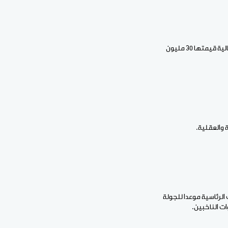
كما يشترط في المترشح كذلك أن يكون متحدثا لإحدى اللغات الوطنية الغابونية، وأن يقدم ضمانة انتخابية مالية قيمتها 30 مليون
 والعقلية.
ء الانتخابات الرئاسية موعدا للجولة
ت الناخبين.