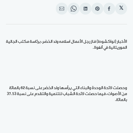
𝕏
انشر
Share
انشر
Share
انشر
على
on
على
on
على
الفيسبوك
Pinterest
لينكد
WhatsApp
الإيميل
إن
الأخبار (نواكشوط) فاز رجل الأعمال اسلامه ولد الخضر، برئاسة مكتب الجالية
الموريتانية في آنغولا.
وحصلت لائحة الوحدة والبناء التي يرأسها ولد الخضر على نسبة 62 بالمائة
من الأصوات، فيما حصلت لائحة الشباب للتنمية والتقدم على نسبة 37.53
بالمائة.