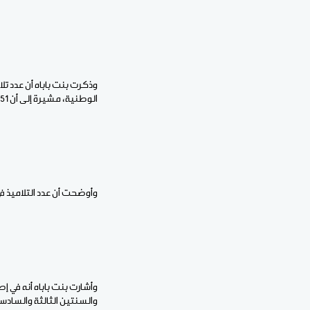
الوطنية، مشيرة إلى أن 151 مدرسة من مدارس الولاية تستفيد من كفالات مدرسية بها 43172 تلميذا.
وأوضحت أن عدد التلاميذ في التعليم الثانوي بلغ 8728
والسنتين الثالثة والسادسة