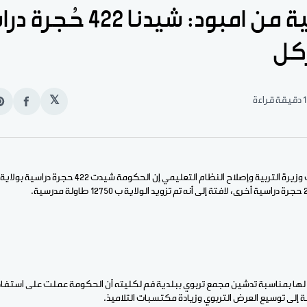
وزيرة التربية من امبود: شيدنا 22
ركل
1 دقيقة قراءة
𝕏
انشر
e
على
n
الفيس
t
الأخبار (نواكشوط) – قالت وزيرة التربية وإصلاح النظام التع
لها بمناسبة تدشين مجمع تربوي ببلدية فم لكليته أن الحكومة عملت على استفاد
ة إلى توسيع العرض التربوي وزيادة مكتسبات التلاميذ.