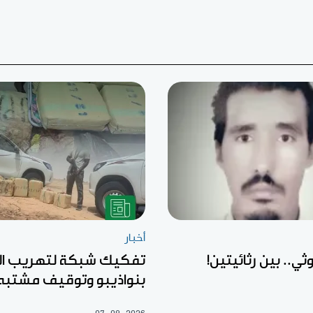
أخبار
ثي.. بين رثائيتين!
تفكيك شبكة لتهريب ال
بنواذيبو وتوقيف مشتبه