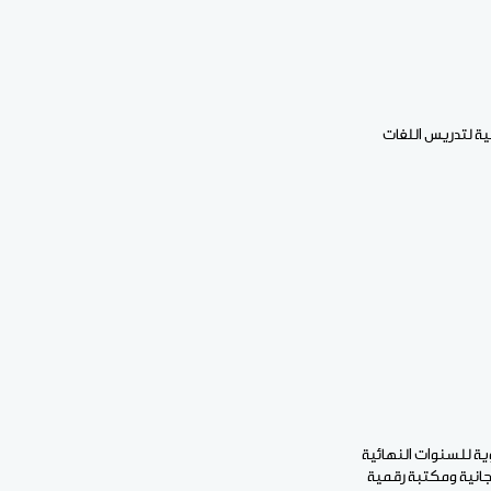
ميذا يدرسهم 1660 معلما في 339 مدرسة بها 4 أقسام تجريبية لتدريس اللغات
في استفادت 1819 بنتا من منح وحصص تقوية للسنوات النهائية
مجانية ومكتبة رقمية