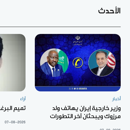
الأحدث
أخبار
آراء
وزير خارجية إيران يهاتف ولد
تميم البرغو
مرزوك ويبحثان آخر التطورات
07-08-2026