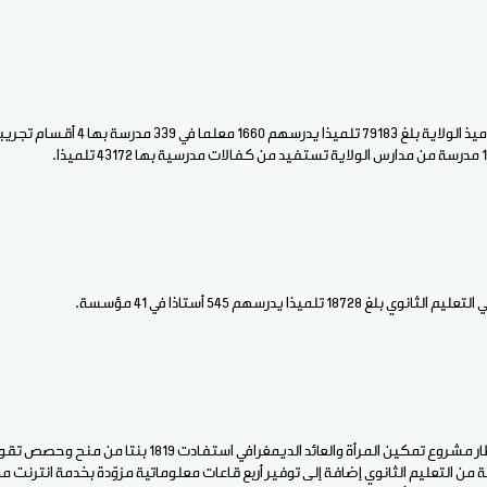
وذكرت بنت باباه أن عدد تلاميذ الولاية بلغ 79183 تل
1 تلميذا يدرسهم 545 أستاذا في 41 مؤسسة.
وأشارت بنت باباه أنه في إطار مشروع تمكين المرأة والعائد الديمغرا
 من التعليم الثانوي إضافة إلى توفير أربع قاعات معلوماتية مزوّدة بخدمة انترنت 