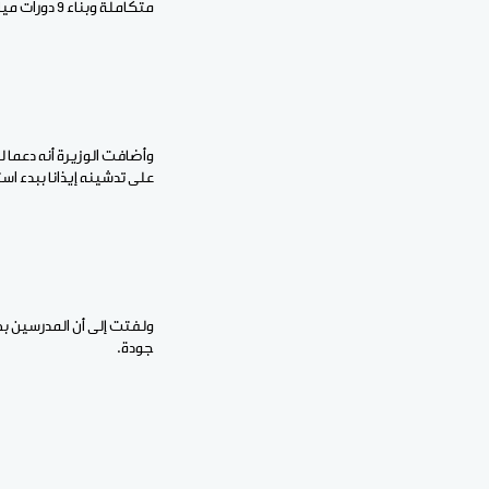
متكاملة وبناء 9 دورات مياه وتوزيع 303 ألواح إلكترونية محملة بمكتبات رقمية.
وأضافت الوزيرة أنه دعما 
على تدشينه إيذانا ببدء استغلاله، لافتة إلى أنه صر
ولفتت إلى أن المدرسين ب
جودة.