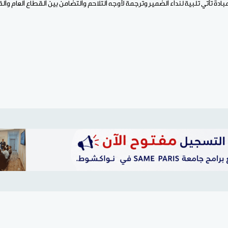
مبادة تأتي تلبية لنداء الضمير وترجمة لأوجه التلاحم والتضامن بين القطاع العام وا