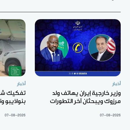
أخبار
أخبار
وزير خارجية إيران يهاتف ولد
تفكيك شبك
مرزوك ويبحثان آخر التطورات
بنواذيبو 
07-08-2026
07-08-2026