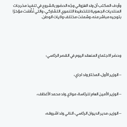
وأردف المكتب أن ولد الغزواني وجّه الحضور بالشروع في تنفيذ مخرجات
المنتديات الجهوية للتخطيط التنموي التشاركي، والتي نُظِّمَت مؤخرًا
بتوجيه مباشر منه، وشملت مختلف ولايات الوطن.
وحضر الاجتماع المنعقد اليوم في القصر الرئاسي:
– الوزير الأول، المختار ولد اجاي،
– الوزير الأمين العام للرئاسة، مولاي ولد محمد الأغظف،
– الوزير، مدير الديوان الرئاسي، الناني ولد اشروقه،