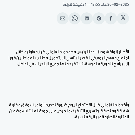
20-02-2025
عند 18:55
1 دقيقة قراءة
𝕏
انشر
Share
انشر
Share
انشر
على
on
على
on
على
الفيسبوك
Pinterest
لينكد
WhatsApp
الإيميل
إن
الأخبار (نواكشوط) – دعا الرئيس محمد ولد الغزواني كبار معاونيه خلال
اجتماع معهم اليوم في القصر الرئاسي إلى تحويل مطالب المواطنين فورا
إلى برامج تنموية ملموسة، تستفيد منها جميع البلديات في الداخل.
وأكد ولد الغزواني خلال الاجتماع اليوم ضرورة تحديد الأولويات وفق مقاربة
شفافة ومنصفة، وتسريع التنفيذ، والحرص على جودة المنشآت، وضمان
المتابعة الصارمة عبر آلية مناسبة.