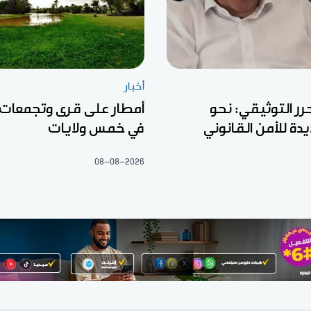
أخبار
رر التوثيقي: نحو
أمطار على قرى وتجمعات
ة للأمن القانوني
في خمس ولايات
08-08-2026