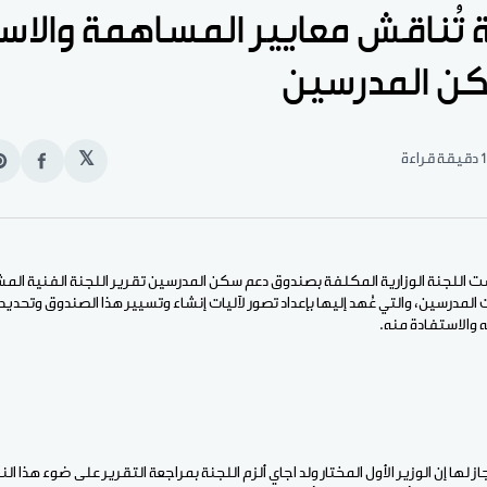
ة تُناقش معايير المساهمة والا
ن المدرسين
1 دقيقة قراءة
𝕏
انشر
e
على
n
الفيس
t
ت اللجنة الوزارية المكلفة بصندوق دعم سكن المدرسين تقرير اللجنة الفنية الم
المدرسين، والتي عُهد إليها بإعداد تصور لآليات إنشاء وتسيير هذا الصندوق وتحديد
والاستفادة منه.
جاز لها إن الوزير الأول المختار ولد اجاي ألزم اللجنة بمراجعة التقرير على ضوء هذا ا