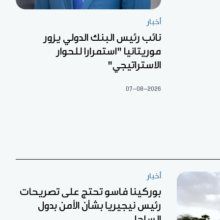
أخبار
نائب رئيس البنك الدولي يزور
موريتانيا "استمرارا للحوار
الاستراتيجي"
07-08-2026
أخبار
بوركينا فاسو تحتج على تصريحات
رئيس نيجيريا بشأن الأمن بدول
الساحل