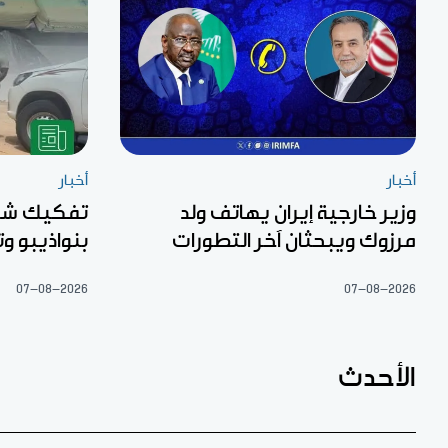
أخبار
أخبار
وزير خارجية إيران يهاتف ولد
تفكيك شبك
مرزوك ويبحثان آخر التطورات
بنواذيبو 
07-08-2026
07-08-2026
الأحدث