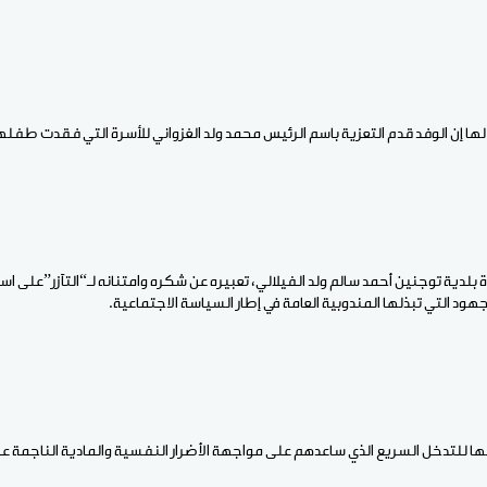
لها إن الوفد قدم التعزية باسم الرئيس محمد ولد الغزواني للأسرة التي فقدت طفله
بلدية توجنين أحمد سالم ولد الفيلالي، تعبيره عن شكره وامتنانه لـ“التآزر”على ا
جهود التي تبذلها المندوبية العامة في إطار السياسة الاجتماعية.
ا للتدخل السريع الذي ساعدهم على مواجهة الأضرار النفسية والمادية الناجمة عن