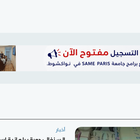
أخبار
السنغال: دورة برلمانية اس