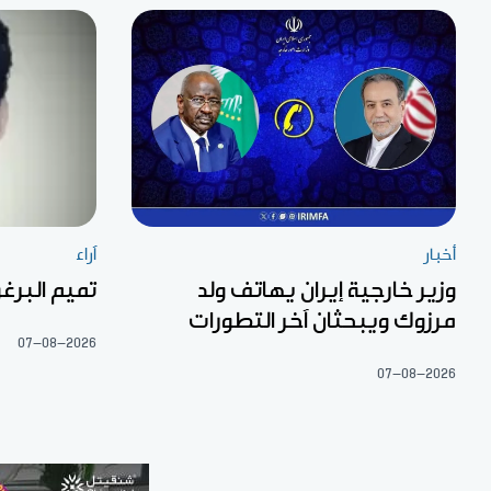
أخبار
آراء
وزير خارجية إيران يهاتف ولد
تميم البرغو
مرزوك ويبحثان آخر التطورات
07-08-2026
07-08-2026