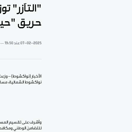
"التآزر" ت
حريق "حيا
07-02-2025
عند 19:50
الأخبار (نواكشوط) – وزعت
نواكشوط الشمالية، مساعدا
وأشرف على تقسيم المساعد
للتضامن الوطني ومكافحة ا