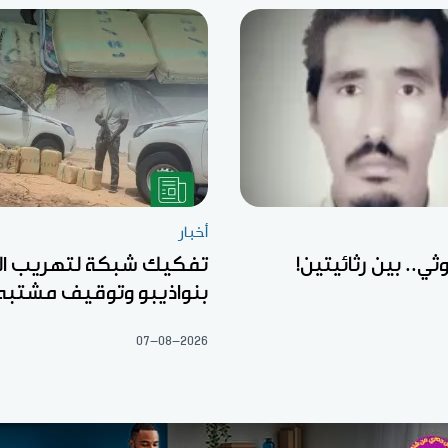
أخبار
ثي.. بين رثائيتين!
تفكيك شبكة لتهريب ال
بنواذيبو وتوقيف مشتبه
07-08-2026