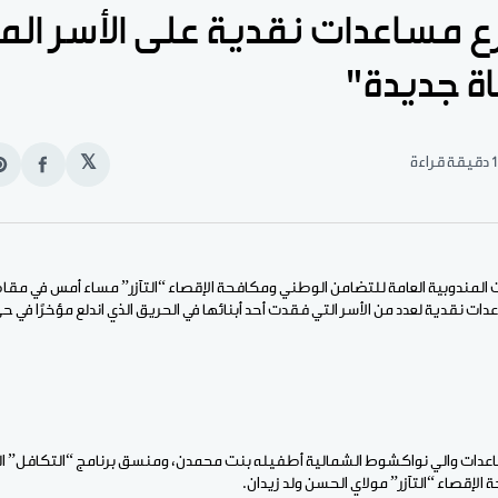
وزع مساعدات نقدية على الأسر ال
ة جديدة"
1 دقيقة قراءة
𝕏
انشر
e
على
n
الفيس
t
 المندوبية العامة للتضامن الوطني ومكافحة الإقصاء “التآزر” مساء أمس في مقا
ت نقدية لعدد من الأسر التي فقدت أحد أبنائها في الحريق الذي اندلع مؤخرًا في ح
ات والي نواكشوط الشمالية أطفيله بنت محمدن، ومنسق برنامج “التكافل” التاب
لإقصاء “التآزر” مولاي الحسن ولد زيدان.