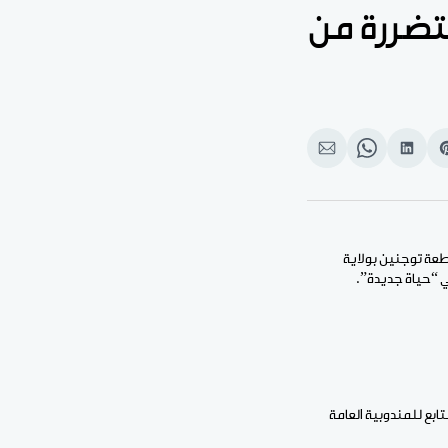
متضررة من
Shar
انشر
Share
انشر
o
على
on
على
بوك
Pinteres
لينكد
WhatsApp
الإيميل
إن
طعة توجنين بولاية
ي “حياة جديدة”.
ع للمندوبية العامة