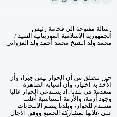
انشر
Share
انشر
Share
انشر
على
on
على
on
على
الفيسبوك
Pinterest
لينكد
WhatsApp
الإيميل
إن
رسالة مفتوحة إلى فخامة رئيس
الجمهورية الإسلامية الموريتانية السيد /
محمد ولد الشيخ محمد أحمد ولد الغزواني
حين ننطلق من أن الحوار ليس جبرا، وأن
الأخذ به اختيار، وأن أسبابه الظاهرة
منعدمة في بلدنا؛ إذ يستدعي الحوار غالبا
وجود أزمة، والأزمة السياسية أغلب
مستدع للحوار، وبلدنا ينظم الانتخابات
على علاتها بمشاركة الجميع ووفق الآجال