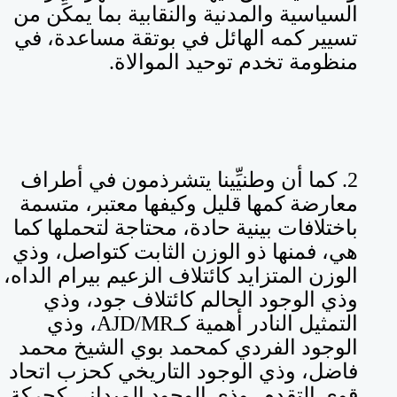
السياسية والمدنية والنقابية بما يمكِّن من
تسيير كمه الهائل في بوتقة مساعدة، في
منظومة تخدم توحيد الموالاة.
2. كما أن وطنيِّينا يتشرذمون في أطراف
معارضة كمها قليل وكيفها معتبر، متسمة
باختلافات بينية حادة، محتاجة لتحملها كما
هي، فمنها ذو الوزن الثابت كتواصل، وذي
الوزن المتزايد كائتلاف الزعيم بيرام الداه،
وذي الوجود الحالم كائتلاف جود، وذي
التمثيل النادر أهمية كـ
AJD/MR
، وذي
الوجود الفردي كمحمد بوي الشيخ محمد
فاضل، وذي الوجود التاريخي كحزب اتحاد
قوى التقدم، وذي الوجود الميداني كحركة