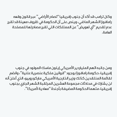
وكان ترامب قد أكد أن جنوب إفريقيا “تصادر الأراضي” عبر قانون وقعه
رامافوزا الشهر الماضي، وينص على أن الحكومة في ظروف معينة قد تقرر
عدم تقديم “أي تعويض” عن الممتلكات التي تقرر مصادرتها للمصلحة
العامة.
ومن جانبه اتهم الملياردير الأمريكي إيلون ماسك المولود في جنوب
إفريقيا، حكومة رامافوزا بوجود “قوانين ملكية عنصرية علنية”، وانضم
لقائمة المنتقدين كذلك وزير الخارجية الأمريكي ماركو روبيو، الذي أعلن أنه
لن يشارك في محادثات مجموعة العشرين المرتقبة الشهر الجاري بجنوب
إفريقيا، متهما الحكومة المضيفة بأجندة “معادية لأمريكا”.