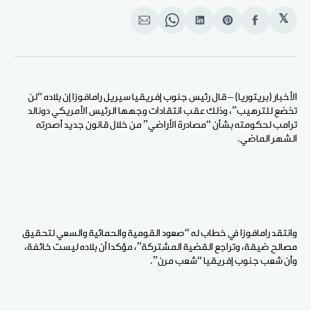
𝕏
انشر
Share
انشر
Share
انشر
على
on
على
on
على
الفيسبوك
Pinterest
لينكد
WhatsApp
الإيميل
إن
الأخبار (بريتوريا) – قال رئيس جنوب إفريقيا سيريل رامافوزا إن بلاده “لن
تخضع للترهيب”، وذلك عقب انتقادات وجهها الرئيس الأمريكي دونالد
ترامب لحكومته بشأن “مصادرة الأراضي” من خلال قانون جديد أصدرته
الشهر الماضي.
وانتقد رامافوزا في خطاب له “صعود القومية والحمائية والسعي لتحقيق
مصالح ضيقة، وتراجع القضية المشتركة”، مؤكدا أن بلاده ليست خائفة،
وأن شعب جنوب إفريقيا “شعب مرن”.