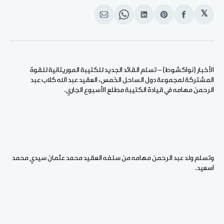
𝕏
انشر
Share
انشر
Share
انشر
على
on
على
on
على
الفيسبوك
Pinterest
لينكد
WhatsApp
الإيميل
إن
الأخبار (نواكشوط) – تسلم القائد الجديد للكتيبة الموريتانية للقوة
المشتركة لمجموعة دول الساحل الخمس، العقيد عبد الله كلاب عبد
الرحمن مهامه في قيادة الكتيبة مطلع الأسبوع الجاري.
وتسلم ولد عبد الرحمن مهامه من سلفه العقيد محمد عثمان سيدي محمد
اسعيد.