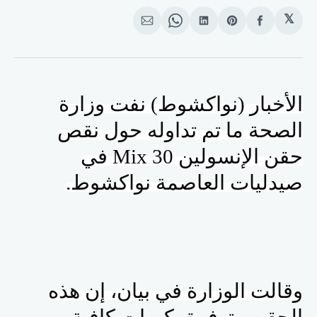
𝕏
انشر
Share
انشر
Share
انشر
على
on
على
on
على
الفيسبوك
Pinterest
لينكد
WhatsApp
الإيميل
إن
الأخبار (نواكشوط) نفت وزارة
الصحة ما تم تداوله حول نقص
حقن الإنسولين
Mix 30
في
صيدليات العاصمة نواكشوط.
وقالت الوزارة في بيان، إن هذه