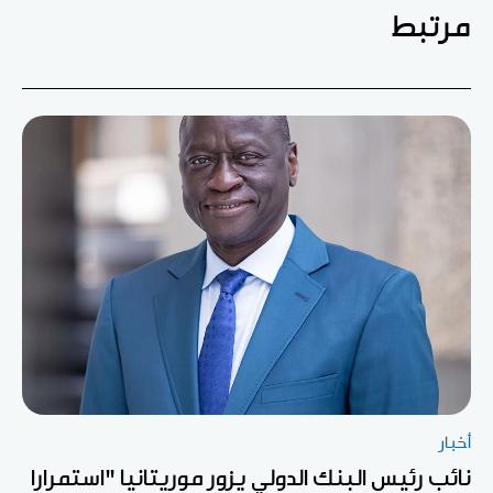
مرتبط
أخبار
نائب رئيس البنك الدولي يزور موريتانيا "استمرارا